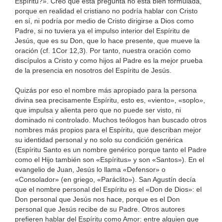
Espíritu?». Creo que esta pregunta no está bien formulada,
porque en realidad el cristiano no podría hablar con Cristo
en sí, ni podría por medio de Cristo dirigirse a Dios como
Padre, si no tuviera ya el impulso interior del Espíritu de
Jesús, que es su Don, que lo hace presente, que mueve la
oración (cf. 1Cor 12,3). Por tanto, nuestra oración como
discípulos a Cristo y como hijos al Padre es la mejor prueba
de la presencia en nosotros del Espíritu de Jesús.
Quizás por eso el nombre más apropiado para la persona
divina sea precisamente Espíritu, esto es, «viento», «soplo»,
que impulsa y alienta pero que no puede ser visto, ni
dominado ni controlado. Muchos teólogos han buscado otros
nombres más propios para el Espíritu, que describan mejor
su identidad personal y no solo su condición genérica
(Espíritu Santo es un nombre genérico porque tanto el Padre
como el Hijo también son «Espíritus» y son «Santos»). En el
evangelio de Juan, Jesús lo llama «Defensor» o
«Consolador» (en griego, «Paráclito»). San Agustín decía
que el nombre personal del Espíritu es el «Don de Dios»: el
Don personal que Jesús nos hace, porque es el Don
personal que Jesús recibe de su Padre. Otros autores
prefieren hablar del Espíritu como Amor: entre alguien que