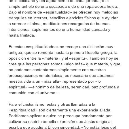
de lo cotidiano y del agotamiento de cada jornada, o el
simple anhelo de una escapada o de una reparadora huida.
Bajo el nombre de «espiritualidad» se ofrecen hoy melodías
tranquilas en internet, sencillos ejercicios físicos que ayudan
a serenar el alma, meditaciones recargadas de buenas
intenciones, suplementos de una humanidad cansada y
hasta limitada.
En estas «espiritualidades» se recoge una distinción muy
antigua, que se remonta hasta la primera filosofía griega: la
oposición entre la «materia» y el «espíritu». También hoy se
cree que las personas somos «algo más» que materia, y que
no podemos contentarnos simplemente con nuestras
preocupaciones «materiales»: es necesario que abramos
nuestra vida a un «más allá» representado por «lo
espiritual» —sinónimo de belleza, serenidad, paz profunda y
comunión con el universo…
Para el cristianismo, estas y otras llamadas a la
«espiritualidad» son ciertamente una experiencia aliada.
Podríamos aplicar a quien se preocupa hondamente por
cultivar su espíritu aquella expresión que Jesús dirigió al
escriba que acudió a Él con sinceridad: «No estás lejos del