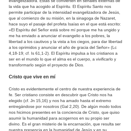
evangelizadora. Éstas se convierten en señales externas de
la vida que ha acogido al Espíritu. El Espíritu Santo nos
permite participar de la intensidad evangelizadora de Jesús,
que al comienzo de su misión, en la sinagoga de Nazaret,
hace suyo el pasaje del profeta Isaías en el que está escrito:
«El Espíritu del Señor está sobre mí porque me ha ungido y
me ha enviado a anunciar el evangelio a los pobres, la
libertad a los cautivos y la vista a los ciegos, para dar libertad
a los oprimidos y anunciar el año de gracia del Señor» (Lc
4,18-19; cf. Is 61,1-2). El Espíritu impulsa a los cristianos a
ser en el mundo lo que el alma es el cuerpo, a vivificarlo y
transformarlo según el proyecto de Dios.
Cristo que vive en mí
Cristo es evidentemente el centro de nuestra experiencia de
fe. Ser cristiano consiste en descubrir que Cristo nos ha
elegido (cf. Jn 15,16) y nos ha amado hasta el extremo
entregándose por nosotros (Gal 2,20). De algún modo todos
nos hicimos presentes en la conciencia de Cristo, que quiso
asumir la humanidad para acogernos en su propio ser
divino. Es el gran misterio de la encarnación, que resulta ser
nuestra presencia en la humanidad de Jesús y en su