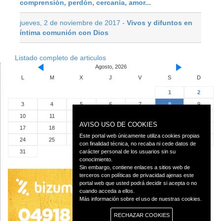
comprensión, perdón, cercanía, amor...
jueves, 2 de noviembre de 2017 -
Vivos y difuntos en
íntima comunión con Dios
Listado completo de articulos
Agosto, 2026
L
M
X
J
V
S
D
1
2
3
4
5
6
7
8
9
10
11
12
13
14
15
16
AVISO USO DE COOKIES
17
18
19
20
21
22
23
Este portal web únicamente utiliza cookies propias
24
25
26
27
28
29
30
con finalidad técnica, no recaba ni cede datos de
31
carácter personal de los usuarios sin su
conocimiento.
Sin embargo, contiene enlaces a sitios web de
terceros con políticas de privacidad ajenas este
portal web que usted podrá decidir si acepta o no
cuando acceda a ellos.
Más información sobre el uso de nuestras cookies.
RECHAZAR COOKIES