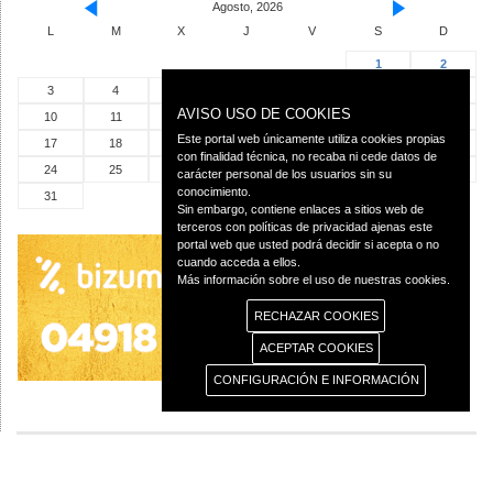
Agosto, 2026
L
M
X
J
V
S
D
1
2
3
4
5
6
7
8
9
AVISO USO DE COOKIES
10
11
12
13
14
15
16
Este portal web únicamente utiliza cookies propias
17
18
19
20
21
22
23
con finalidad técnica, no recaba ni cede datos de
24
25
26
27
28
29
30
carácter personal de los usuarios sin su
conocimiento.
31
Sin embargo, contiene enlaces a sitios web de
terceros con políticas de privacidad ajenas este
portal web que usted podrá decidir si acepta o no
cuando acceda a ellos.
Más información sobre el uso de nuestras cookies.
RECHAZAR COOKIES
ACEPTAR COOKIES
CONFIGURACIÓN E INFORMACIÓN