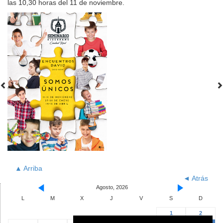
las 10,30 horas del 11 de noviembre.
▲ Arriba
◄ Atrás
Agosto, 2026
L
M
X
J
V
S
D
1
2