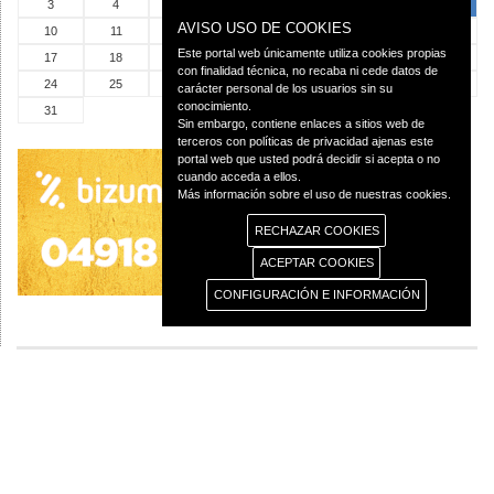
3
4
5
6
7
8
9
AVISO USO DE COOKIES
10
11
12
13
14
15
16
Este portal web únicamente utiliza cookies propias
17
18
19
20
21
22
23
con finalidad técnica, no recaba ni cede datos de
24
25
26
27
28
29
30
carácter personal de los usuarios sin su
conocimiento.
31
Sin embargo, contiene enlaces a sitios web de
terceros con políticas de privacidad ajenas este
portal web que usted podrá decidir si acepta o no
cuando acceda a ellos.
Más información sobre el uso de nuestras cookies.
RECHAZAR COOKIES
ACEPTAR COOKIES
CONFIGURACIÓN E INFORMACIÓN