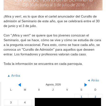
¡Mira y ven!, es lo que dice el cartel anunciador del Cursillo de
admisión al Seminario de este año, que se celebrará entre el 30
de junio y el 3 de julio.
Con "¡Mira y ven!" se quiere que los jóvenes conozcan el
Seminario, qué se hace, cómo se vive y cómo se estudia de cara
a la pregunta vocacional. Para esto, como se hace cada año, se
convoca un "Cursillo de Admisión" para aquellos que deseen
entrar. Los formadores y profesores valoran cada caso.
Toda la información se encuentra en cada parroquia.
▲ Arriba
◄ Atrás
Agosto, 2026
L
M
X
J
V
S
D
1
2
3
4
5
6
7
8
9