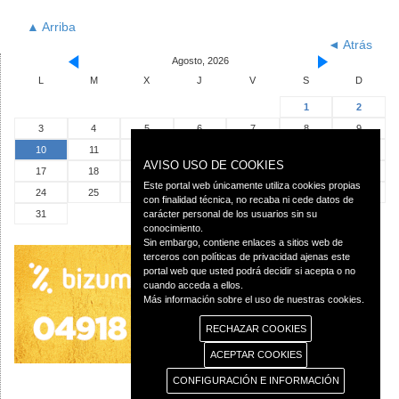
▲ Arriba
◄ Atrás
Agosto, 2026
L
M
X
J
V
S
D
1
2
3
4
5
6
7
8
9
10
11
12
13
14
15
16
AVISO USO DE COOKIES
17
18
19
20
21
22
23
Este portal web únicamente utiliza cookies propias
24
25
26
27
28
29
30
con finalidad técnica, no recaba ni cede datos de
31
carácter personal de los usuarios sin su
conocimiento.
Sin embargo, contiene enlaces a sitios web de
terceros con políticas de privacidad ajenas este
portal web que usted podrá decidir si acepta o no
cuando acceda a ellos.
Más información sobre el uso de nuestras cookies.
RECHAZAR COOKIES
ACEPTAR COOKIES
CONFIGURACIÓN E INFORMACIÓN