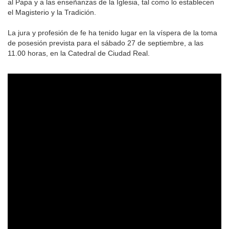
al Papa y a las enseñanzas de la Iglesia, tal como lo establecen
el Magisterio y la Tradición.
La jura y profesión de fe ha tenido lugar en la víspera de la toma
de posesión prevista para el sábado 27 de septiembre, a las
11.00 horas, en la Catedral de Ciudad Real.