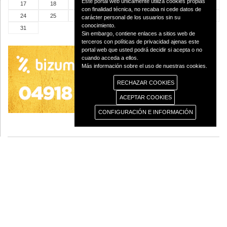
Este portal web únicamente utiliza cookies propias
17
18
19
20
21
22
23
con finalidad técnica, no recaba ni cede datos de
24
25
26
27
28
29
30
carácter personal de los usuarios sin su
conocimiento.
31
Sin embargo, contiene enlaces a sitios web de
terceros con políticas de privacidad ajenas este
portal web que usted podrá decidir si acepta o no
cuando acceda a ellos.
Más información sobre el uso de nuestras cookies.
RECHAZAR COOKIES
ACEPTAR COOKIES
CONFIGURACIÓN E INFORMACIÓN
© 2013 Diócesis de Ciudad Real C/Caballeros 5, 13001 Ciudad Real - Tlf.:926
250 25 0 - Fax.: 926 251 258
Aviso Legal
Política de Privacidad
Política de Cookies