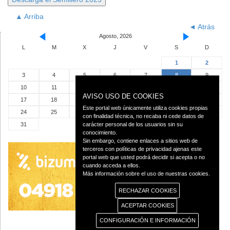
▲ Arriba
◄ Atrás
Agosto, 2026
L
M
X
J
V
S
D
1
2
3
4
5
6
7
8
9
10
11
12
13
14
15
16
AVISO USO DE COOKIES
17
18
19
20
21
22
23
Este portal web únicamente utiliza cookies propias
24
25
26
27
28
29
30
con finalidad técnica, no recaba ni cede datos de
31
carácter personal de los usuarios sin su
conocimiento.
Sin embargo, contiene enlaces a sitios web de
terceros con políticas de privacidad ajenas este
portal web que usted podrá decidir si acepta o no
cuando acceda a ellos.
Más información sobre el uso de nuestras cookies.
RECHAZAR COOKIES
ACEPTAR COOKIES
CONFIGURACIÓN E INFORMACIÓN