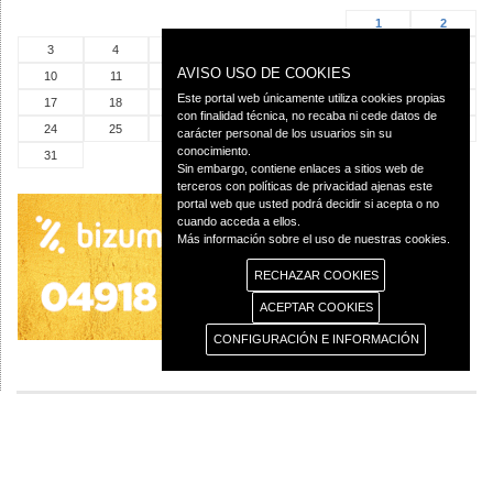
1
2
3
4
5
6
7
8
9
AVISO USO DE COOKIES
10
11
12
13
14
15
16
Este portal web únicamente utiliza cookies propias
17
18
19
20
21
22
23
con finalidad técnica, no recaba ni cede datos de
24
25
26
27
28
29
30
carácter personal de los usuarios sin su
conocimiento.
31
Sin embargo, contiene enlaces a sitios web de
terceros con políticas de privacidad ajenas este
portal web que usted podrá decidir si acepta o no
cuando acceda a ellos.
Más información sobre el uso de nuestras cookies.
RECHAZAR COOKIES
ACEPTAR COOKIES
CONFIGURACIÓN E INFORMACIÓN