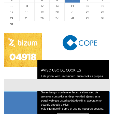
10
11
12
13
14
15
16
17
18
19
20
21
22
23
24
25
26
27
28
29
30
31
AVISO USO DE COOKIES
Este portal web únicamente utiliza cookies propias
con finalidad técnica, no recaba ni cede datos de
carácter personal de los usuarios sin su
conocimiento.
Sin embargo, contiene enlaces a sitios web de
terceros con políticas de privacidad ajenas este
portal web que usted podrá decidir si acepta o no
cuando acceda a ellos.
Más información sobre el uso de nuestras cookies.