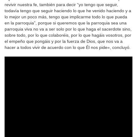
revivir nuestra fe, también para decir “yo tengo que seguir,
todavía tengo que seguir haciendo lo que he venido haciendo y a
lo mejor un poco más, tengo que implicarme todo lo que pueda
en la parroquia”, porque si queremos que la parroquia sea una
parroquia viva no va a ser solo por lo que haga el sacerdote sino,
sobre todo, por lo que colaboréis, por lo que hagáis vosotros, por
el empeño que pongáis y por la fuerza de Dios, que nos va a
hacer a todos vivir de acuerdo con lo que Él nos pide», concluyó.