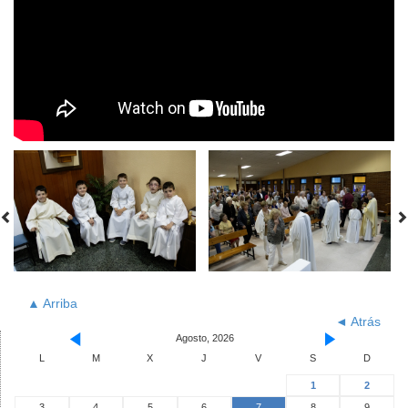
▲ Arriba
◄ Atrás
Agosto, 2026
L
M
X
J
V
S
D
1
2
3
4
5
6
7
8
9