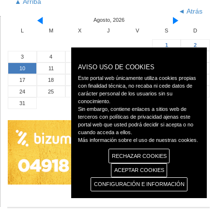
▲ Arriba
◄ Atrás
Agosto, 2026
L
M
X
J
V
S
D
1
2
3
4
5
6
7
8
9
AVISO USO DE COOKIES
10
11
12
13
14
15
16
Este portal web únicamente utiliza cookies propias
17
18
19
20
21
22
23
con finalidad técnica, no recaba ni cede datos de
24
25
26
27
28
29
30
carácter personal de los usuarios sin su
conocimiento.
31
Sin embargo, contiene enlaces a sitios web de
terceros con políticas de privacidad ajenas este
portal web que usted podrá decidir si acepta o no
cuando acceda a ellos.
Más información sobre el uso de nuestras cookies.
RECHAZAR COOKIES
ACEPTAR COOKIES
CONFIGURACIÓN E INFORMACIÓN