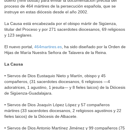
bueno (nihil obstat) para enviar la documentación precisa del
proceso de 464 mártires de la persecución española, que se
instruye en estas diócesis desde el año 2002.
La Causa está encabezada por el obispo mártir de Sigüenza,
titular del Proceso y por 271 sacerdotes diocesanos, 69 religiosos
y 123 seglares.
El nuevo portal,
464martires.es
, ha sido diseñado por la Orden de
Hijas de María Nuestra Señora de Talavera de la Reina.
La Causa
• Siervos de Dios Eustaquio Nieto y Martín, obispo y 45
compañeros, (31 sacerdotes diocesanos, 6 religiosos —4
adoratrices, 1 agustino, 1 jesuita— y 8 fieles laicos) de la Diócesis
de Sigüenza-Guadalajara.
• Siervos de Dios Joaquín López López y 57 compañeros
mártires (33 sacerdotes diocesanos, 2 religiosos agustinos y 22
fieles laicos) de la Diócesis de Albacete.
• Siervos de Dios Antonio Martínez Jiménez y 99 compañeros (75