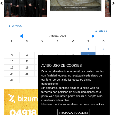
▲ Arriba
◄ Atrás
Agosto, 2026
L
M
X
J
V
S
D
1
2
3
4
5
6
7
8
9
10
11
12
13
14
15
16
AVISO USO DE COOKIES
17
18
19
20
21
22
23
Este portal web únicamente utiliza cookies propias
24
25
26
27
28
29
30
con finalidad técnica, no recaba ni cede datos de
carácter personal de los usuarios sin su
31
conocimiento.
Sin embargo, contiene enlaces a sitios web de
terceros con políticas de privacidad ajenas este
portal web que usted podrá decidir si acepta o no
cuando acceda a ellos.
Más información sobre el uso de nuestras cookies.
RECHAZAR COOKIES