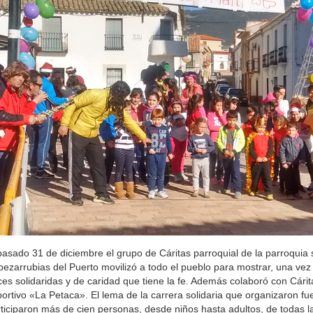
pasado 31 de diciembre el grupo de Cáritas parroquial de la parroquia
ezarrubias del Puerto movilizó a todo el pueblo para mostrar, una vez
ces solidaridas y de caridad que tiene la fe. Además colaboró con Cárit
ortivo «La Petaca». El lema de la carrera solidaria que organizaron fue
ticiparon más de cien personas, desde niños hasta adultos, de todas 