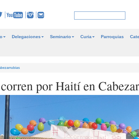
o
Delegaciones
Seminario
Curia
Parroquias
Cate
abezarrubias
corren por Haití en Cabezar