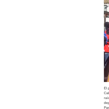
El 
Cab
raí
dep
Par