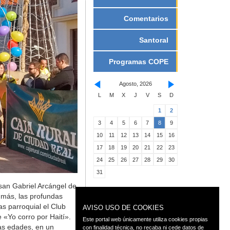
Comentarios
Santoral
Programas COPE
Agosto, 2026
L
M
X
J
V
S
D
1
2
3
4
5
6
7
8
9
10
11
12
13
14
15
16
17
18
19
20
21
22
23
24
25
26
27
28
29
30
31
 san Gabriel Arcángel de
 más, las profundas
as parroquial el Club
AVISO USO DE COOKIES
 «Yo corro por Haití».
Este portal web únicamente utiliza cookies propias
las edades, en un
con finalidad técnica, no recaba ni cede datos de