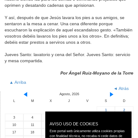
oprimen y desatando cadenas que aprisionan.
Y así, después de que Jesús lavara los pies a sus amigos, se
sentaron a la mesa a cenar. Una cena diferente porque
escucharon la explicación de aquel escandaloso gesto. «También
vosotros debéis lavaros los pies unos a los otros». En definitiva;
debéis estar prestos a serviros unos a otros.
Jueves Santo: lavatorio y cena del Señor. Jueves Santo: servicio
y mesa compartida.
Por Ángel Ruiz-Moyano de la Torre
▲ Arriba
◄ Atrás
Agosto, 2026
L
M
X
J
V
S
D
1
2
3
4
5
6
7
8
9
AVISO USO DE COOKIES
10
11
12
13
14
15
16
Este portal web únicamente utiliza cookies propias
17
18
19
20
21
22
23
con finalidad técnica, no recaba ni cede datos de