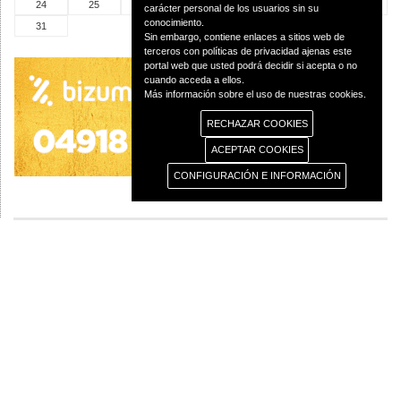
24
25
26
27
28
29
30
carácter personal de los usuarios sin su
conocimiento.
31
Sin embargo, contiene enlaces a sitios web de
terceros con políticas de privacidad ajenas este
portal web que usted podrá decidir si acepta o no
cuando acceda a ellos.
Más información sobre el uso de nuestras cookies.
RECHAZAR COOKIES
ACEPTAR COOKIES
CONFIGURACIÓN E INFORMACIÓN
© 2013 Diócesis de Ciudad Real C/Caballeros 5, 13001 Ciudad Real - Tlf.:926
250 25 0 - Fax.: 926 251 258
Aviso Legal
Política de Privacidad
Política de Cookies