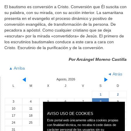
El bautismo es conversión a Cristo. Conversión que Él suscita con
su palabra, con su mirada, con su acción interior. La samaritana
presenta en el evangelio el proceso dinámico y positivo de
conversión evangélica, de transformación de la persona. De
pecadora a apóstol. Como cualquier cristiano que se deja
«escrutar» por la mirada «convertidora» de Jesús. El primero de
los escrutinios bautismales conduce a este cara a cara con
Cristo. Escrutinio de la purificación y de la conversión.
Por Arcángel Moreno Castilla
▲ Arriba
◄ Atrás
Agosto, 2026
L
M
X
J
V
S
D
1
2
3
4
5
6
7
8
9
10
11
12
13
14
15
16
AVISO USO DE COOKIES
17
18
19
20
21
22
23
Este portal web únicamente utiliza cookies propias
24
25
26
27
28
29
30
con finalidad técnica, no recaba ni cede datos de
31
carácter personal de los usuarios sin su