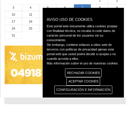
1
2
3
4
5
6
7
8
9
10
11
12
13
14
15
16
AVISO USO DE COOKIES
17
18
19
20
21
22
23
Este portal web únicamente utiliza cookies propias
24
25
26
27
28
29
30
con finalidad técnica, no recaba ni cede datos de
31
carácter personal de los usuarios sin su
conocimiento.
Sin embargo, contiene enlaces a sitios web de
terceros con políticas de privacidad ajenas este
portal web que usted podrá decidir si acepta o no
cuando acceda a ellos.
Más información sobre el uso de nuestras cookies.
RECHAZAR COOKIES
ACEPTAR COOKIES
CONFIGURACIÓN E INFORMACIÓN