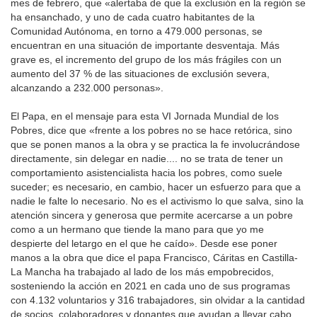
mes de febrero, que «alertaba de que la exclusión en la región se
ha ensanchado, y uno de cada cuatro habitantes de la
Comunidad Autónoma, en torno a 479.000 personas, se
encuentran en una situación de importante desventaja. Más
grave es, el incremento del grupo de los más frágiles con un
aumento del 37 % de las situaciones de exclusión severa,
alcanzando a 232.000 personas».
El Papa, en el mensaje para esta VI Jornada Mundial de los
Pobres, dice que «frente a los pobres no se hace retórica, sino
que se ponen manos a la obra y se practica la fe involucrándose
directamente, sin delegar en nadie.... no se trata de tener un
comportamiento asistencialista hacia los pobres, como suele
suceder; es necesario, en cambio, hacer un esfuerzo para que a
nadie le falte lo necesario. No es el activismo lo que salva, sino la
atención sincera y generosa que permite acercarse a un pobre
como a un hermano que tiende la mano para que yo me
despierte del letargo en el que he caído». Desde ese poner
manos a la obra que dice el papa Francisco, Cáritas en Castilla-
La Mancha ha trabajado al lado de los más empobrecidos,
sosteniendo la acción en 2021 en cada uno de sus programas
con 4.132 voluntarios y 316 trabajadores, sin olvidar a la cantidad
de socios, colaboradores y donantes que ayudan a llevar cabo