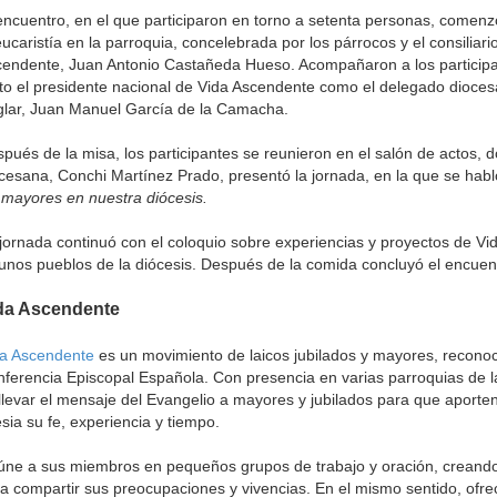
encuentro, en el que participaron en torno a setenta personas, comenz
eucaristía en la parroquia, concelebrada por los párrocos y el consiliar
endente, Juan Antonio Castañeda Hueso. Acompañaron a los participa
to el presidente nacional de Vida Ascendente como el delegado dioce
lar, Juan Manuel García de la Camacha.
pués de la misa, los participantes se reunieron en el salón de actos, 
cesana, Conchi Martínez Prado, presentó la jornada, en la que se habl
 mayores en nuestra diócesis.
jornada continuó con el coloquio sobre experiencias y proyectos de V
unos pueblos de la diócesis. Después de la comida concluyó el encuen
da Ascendente
da Ascendente
es un movimiento de laicos jubilados y mayores, reconoc
ferencia Episcopal Española. Con presencia en varias parroquias de la
llevar el mensaje del Evangelio a mayores y jubilados para que aporten
esia su fe, experiencia y tiempo.
ne a sus miembros en pequeños grupos de trabajo y oración, creand
a compartir sus preocupaciones y vivencias. En el mismo sentido, ofr