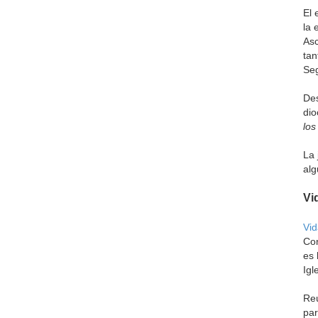
El 
la 
Asc
tan
Seg
Des
dio
los
La 
alg
Vi
Vi
Con
es 
Igl
Reú
par