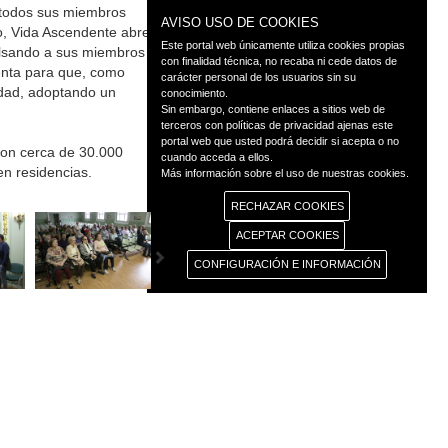
e todos sus miembros
AVISO USO DE COOKIES
jo, Vida Ascendente abre
Este portal web únicamente utiliza cookies propias
pulsando a sus miembros
con finalidad técnica, no recaba ni cede datos de
ienta para que, como
carácter personal de los usuarios sin su
edad, adoptando un
conocimiento.
Sin embargo, contiene enlaces a sitios web de
terceros con políticas de privacidad ajenas este
portal web que usted podrá decidir si acepta o no
con cerca de 30.000
cuando acceda a ellos.
en residencias.
Más información sobre el uso de nuestras cookies.
RECHAZAR COOKIES
ACEPTAR COOKIES
CONFIGURACIÓN E INFORMACIÓN
◄ Atrás
as
Transparencia