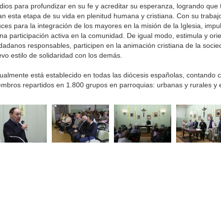
ios para profundizar en su fe y acreditar su esperanza, logrando qu
an esta etapa de su vida en plenitud humana y cristiana. Con su traba
ces para la integración de los mayores en la misión de la Iglesia, im
na participación activa en la comunidad. De igual modo, estimula y or
dadanos responsables, participen en la animación cristiana de la soci
vo estilo de solidaridad con los demás.
ualmente está establecido en todas las diócesis españolas, contando 
mbros repartidos en 1.800 grupos en parroquias: urbanas y rurales y 
rriba
eminario
Curia
Parroquias
Catedral
Obras Diocesan
de Ciudad Real C/Caballeros 5, 13001 Ciudad Real - Tlf.:926 250 25 0 - Fax.: 926 251 258
Aviso Legal
Política de Privacidad
Política de Cookies