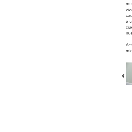
med
viv
cau
a u
ciu
nue
Act
mie
▲ A
La Diócesis
Obispo
Delegaciones
S
© 2013 Diócesis 