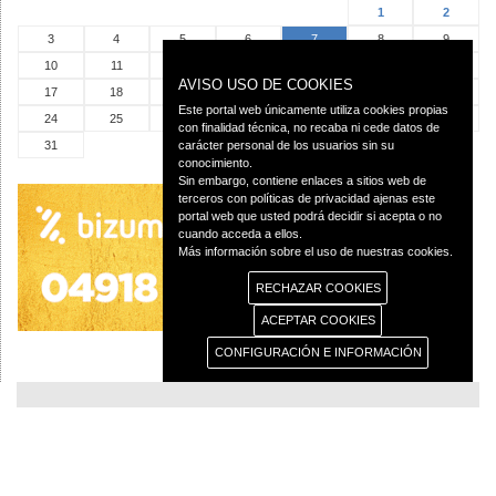
1
2
3
4
5
6
7
8
9
10
11
12
13
14
15
16
AVISO USO DE COOKIES
17
18
19
20
21
22
23
Este portal web únicamente utiliza cookies propias
24
25
26
27
28
29
30
con finalidad técnica, no recaba ni cede datos de
31
carácter personal de los usuarios sin su
conocimiento.
Sin embargo, contiene enlaces a sitios web de
terceros con políticas de privacidad ajenas este
portal web que usted podrá decidir si acepta o no
cuando acceda a ellos.
Más información sobre el uso de nuestras cookies.
RECHAZAR COOKIES
ACEPTAR COOKIES
CONFIGURACIÓN E INFORMACIÓN