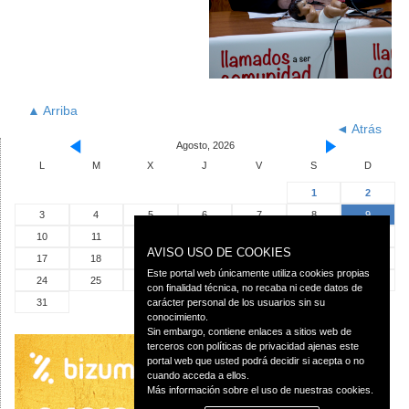
▲ Arriba
◄ Atrás
Agosto, 2026
L
M
X
J
V
S
D
1
2
3
4
5
6
7
8
9
10
11
12
13
14
15
16
AVISO USO DE COOKIES
17
18
19
20
21
22
23
Este portal web únicamente utiliza cookies propias
24
25
26
27
28
29
30
con finalidad técnica, no recaba ni cede datos de
31
carácter personal de los usuarios sin su
conocimiento.
Sin embargo, contiene enlaces a sitios web de
terceros con políticas de privacidad ajenas este
portal web que usted podrá decidir si acepta o no
cuando acceda a ellos.
Más información sobre el uso de nuestras cookies.