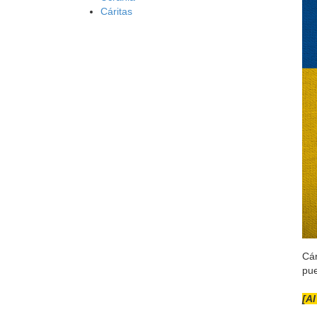
Cáritas
Cár
pue
[Al