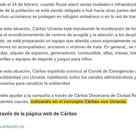
de el 24 de febrero, cuando Rusia atacó varias ciudades e infraestruc
te de la población se está viendo obligada a huir hacia otras partes del
hos ucranianos se protegen en refugios antiaéreos o en la red de tra
e esta situación, Cáritas Ucrania está impulsando la movilización de los
a el acondicionamiento de centros de acogida y la atención a los des
o, se está preparando un equipo que atienda casos especialmente v
ores no acompañados, ancianos o víctimas de trata. En general,, se 
ndas, alquiler de espacios, generadores, combustible, sillas, mesas, lo
erillas o equipos de deporte y juegos para niños.
e esta situación, Cáritas española convocó al Comité de Emergencias
solidaridad con Ucrania, habilitando todos los canales administrativos
esarios para canalizar la solidaridad.
des ayudar a la campaña a través de Cáritas Diocesana de Ciudad Re
uientes cauces,
indicando en el concepto Cáritas con Ucrania:
través de la página web de Cáritas
caritasdcr.es