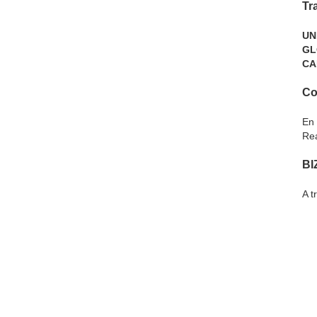
Tr
UN
GL
CA
Co
En 
Re
BI
A t
▲ A
La Diócesis
Obispo
Delegaciones
S
© 2013 Diócesis 