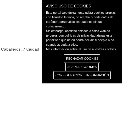
AVISO USO DE COOKIES
Este portal web únicamente utiliza cookies propias
con finalidad técnica, no recaba ni cede datos de
carácter personal de los usuarios sin su
conocimiento.
Sin embargo, contiene enlaces a sitios web de
terceros con políticas de privacidad ajenas este
portal web que usted podrá decidir si acepta o no
cuando acceda a ellos.
e Caballeros, 7 Ciudad
Más información sobre el uso de nuestras cookies.
RECHAZAR COOKIES
ACEPTAR COOKIES
CONFIGURACIÓN E INFORMACIÓN
◄ Atrás
as
Transparencia