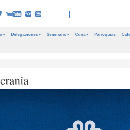
o
Delegaciones
Seminario
Curia
Parroquias
Cate
crania