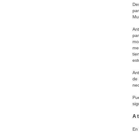
Des
par
Muc
Ant
par
mod
men
tie
est
Ant
de 
nec
Pue
sig
A 
En