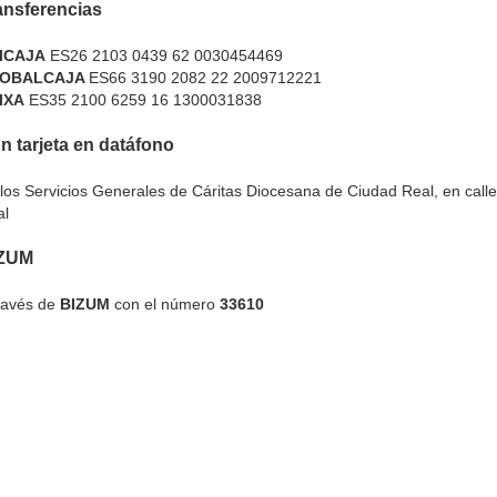
ansferencias
ICAJA
ES26 2103 0439 62 0030454469
OBALCAJA
ES66 3190 2082 22 2009712221
IXA
ES35 2100 6259 16 1300031838
n tarjeta en datáfono
los Servicios Generales de Cáritas Diocesana de Ciudad Real, en call
al
ZUM
ravés de
BIZUM
con el número
33610
rriba
eminario
Curia
Parroquias
Catedral
Obras Diocesan
de Ciudad Real C/Caballeros 5, 13001 Ciudad Real - Tlf.:926 250 25 0 - Fax.: 926 251 258
Aviso Legal
Política de Privacidad
Política de Cookies