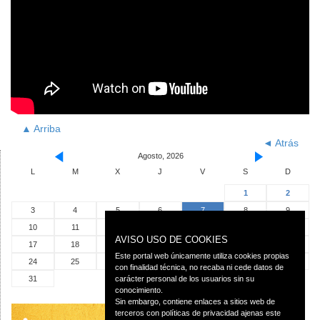
▲ Arriba
◄ Atrás
Agosto, 2026
L
M
X
J
V
S
D
1
2
3
4
5
6
7
8
9
10
11
12
13
14
15
16
AVISO USO DE COOKIES
17
18
19
20
21
22
23
Este portal web únicamente utiliza cookies propias
24
25
26
27
28
29
30
con finalidad técnica, no recaba ni cede datos de
31
carácter personal de los usuarios sin su
conocimiento.
Sin embargo, contiene enlaces a sitios web de
terceros con políticas de privacidad ajenas este