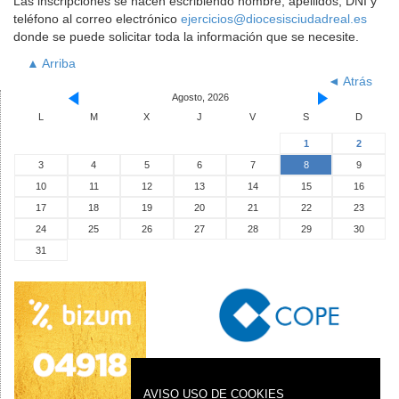
Las inscripciones se hacen escribiendo nombre, apellidos, DNI y
teléfono al correo electrónico
ejercicios@diocesisciudadreal.es
donde se puede solicitar toda la información que se necesite.
▲ Arriba
◄ Atrás
Agosto, 2026
L
M
X
J
V
S
D
1
2
3
4
5
6
7
8
9
10
11
12
13
14
15
16
17
18
19
20
21
22
23
24
25
26
27
28
29
30
31
AVISO USO DE COOKIES