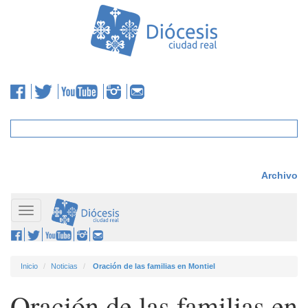
Archivo
Toggle
navigation
Inicio
Noticias
Oración de las familias en Montiel
Oración de las familias en