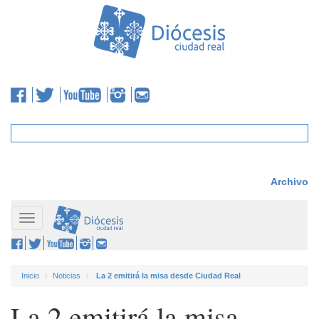
Archivo
Toggle
navigation
Inicio
Noticias
La 2 emitirá la misa desde Ciudad Real
La 2 emitirá la misa