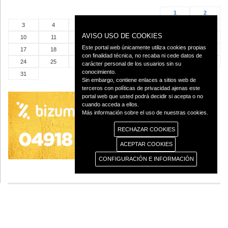
1
2
3
4
5
6
7
8
9
AVISO USO DE COOKIES
10
11
12
13
14
15
16
Este portal web únicamente utiliza cookies propias
17
18
19
20
21
22
23
con finalidad técnica, no recaba ni cede datos de
24
25
26
27
28
29
30
carácter personal de los usuarios sin su
conocimiento.
31
Sin embargo, contiene enlaces a sitios web de
terceros con políticas de privacidad ajenas este
portal web que usted podrá decidir si acepta o no
cuando acceda a ellos.
Más información sobre el uso de nuestras cookies.
RECHAZAR COOKIES
ACEPTAR COOKIES
CONFIGURACIÓN E INFORMACIÓN