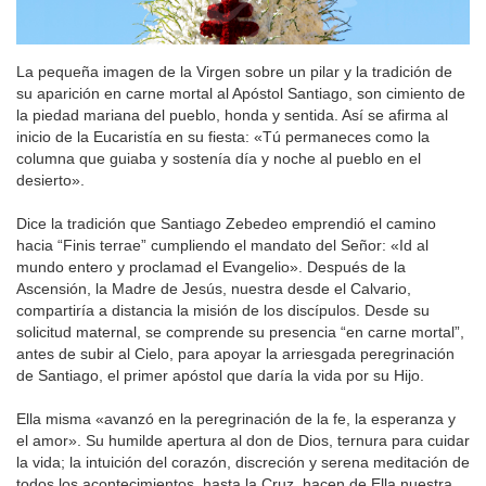
La pequeña imagen de la Virgen sobre un pilar y la tradición de
su aparición en carne mortal al Apóstol Santiago, son cimiento de
la piedad mariana del pueblo, honda y sentida. Así se afirma al
inicio de la Eucaristía en su fiesta: «Tú permaneces como la
columna que guiaba y sostenía día y noche al pueblo en el
desierto».
Dice la tradición que Santiago Zebedeo emprendió el camino
hacia “Finis terrae” cumpliendo el mandato del Señor: «Id al
mundo entero y proclamad el Evangelio». Después de la
Ascensión, la Madre de Jesús, nuestra desde el Calvario,
compartiría a distancia la misión de los discípulos. Desde su
solicitud maternal, se comprende su presencia “en carne mortal”,
antes de subir al Cielo, para apoyar la arriesgada peregrinación
de Santiago, el primer apóstol que daría la vida por su Hijo.
Ella misma «avanzó en la peregrinación de la fe, la esperanza y
el amor». Su humilde apertura al don de Dios, ternura para cuidar
la vida; la intuición del corazón, discreción y serena meditación de
todos los acontecimientos, hasta la Cruz, hacen de Ella nuestra