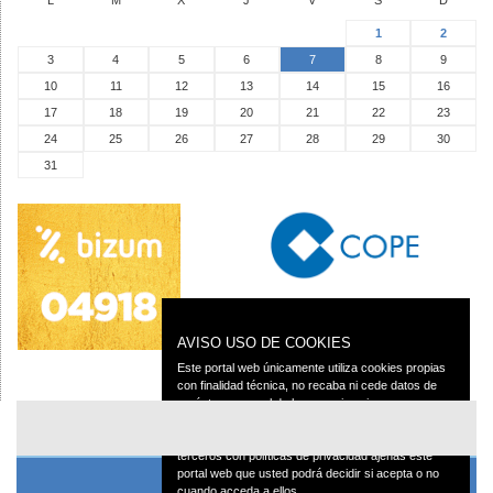
1
2
3
4
5
6
7
8
9
10
11
12
13
14
15
16
17
18
19
20
21
22
23
24
25
26
27
28
29
30
31
AVISO USO DE COOKIES
Este portal web únicamente utiliza cookies propias
con finalidad técnica, no recaba ni cede datos de
carácter personal de los usuarios sin su
conocimiento.
Sin embargo, contiene enlaces a sitios web de
terceros con políticas de privacidad ajenas este
portal web que usted podrá decidir si acepta o no
cuando acceda a ellos.