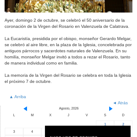
Ayer, domingo 2 de octubre, se celebró el 50 aniversario de la
coronación de la Virgen del Rosario en Valenzuela de Calatrava.
La Eucaristía, presidida por el obispo, monseñor Gerardo Melgar,
se celebró al aire libre, en la plaza de la Iglesia, concelebrada por
antiguos párrocos y sacerdotes naturales de Valenzuela. En su
homilía, monseñor Melgar invitó a todos a rezar el Rosario, tanto
de manera individual como en familia.
La memoria de la Virgen del Rosario se celebra en toda la Iglesia
el próximo 7 de octubre.
▲ Arriba
◄ Atrás
Agosto, 2026
L
M
X
J
V
S
D
1
2
3
4
5
6
7
8
9