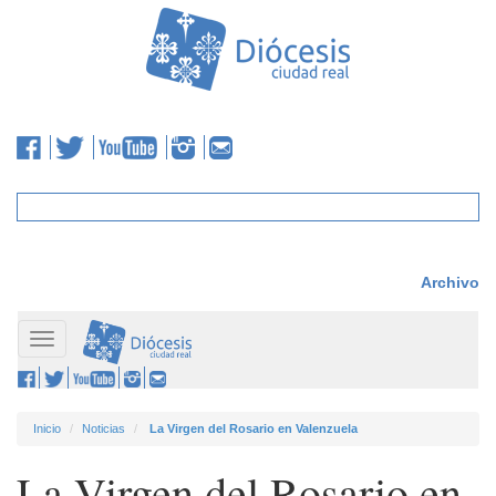
Archivo
Toggle
navigation
Inicio
Noticias
La Virgen del Rosario en Valenzuela
La Virgen del Rosario en