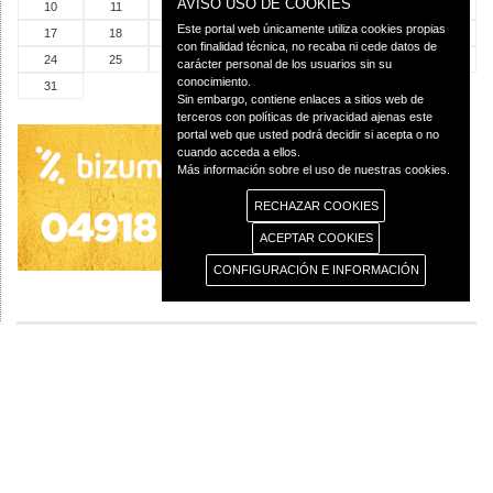
AVISO USO DE COOKIES
10
11
12
13
14
15
16
Este portal web únicamente utiliza cookies propias
17
18
19
20
21
22
23
con finalidad técnica, no recaba ni cede datos de
24
25
26
27
28
29
30
carácter personal de los usuarios sin su
conocimiento.
31
Sin embargo, contiene enlaces a sitios web de
terceros con políticas de privacidad ajenas este
portal web que usted podrá decidir si acepta o no
cuando acceda a ellos.
Más información sobre el uso de nuestras cookies.
RECHAZAR COOKIES
ACEPTAR COOKIES
CONFIGURACIÓN E INFORMACIÓN
© 2013 Diócesis de Ciudad Real C/Caballeros 5, 13001 Ciudad Real - Tlf.:926