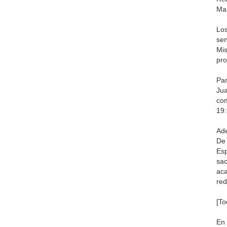
Man
Los
sen
Mis
pro
Par
Jua
com
19:
Ade
De 
Esp
sac
aca
red
[To
En 