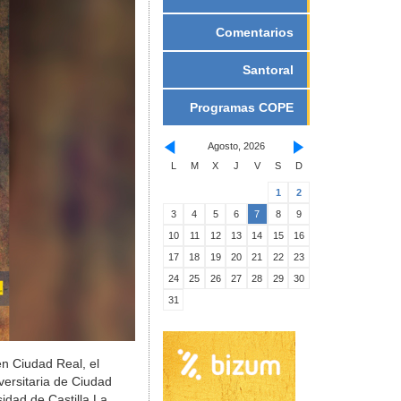
Comentarios
Santoral
Programas COPE
Agosto, 2026
L
M
X
J
V
S
D
1
2
3
4
5
6
7
8
9
10
11
12
13
14
15
16
17
18
19
20
21
22
23
24
25
26
27
28
29
30
31
en Ciudad Real, el
ersitaria de Ciudad
idad de Castilla La