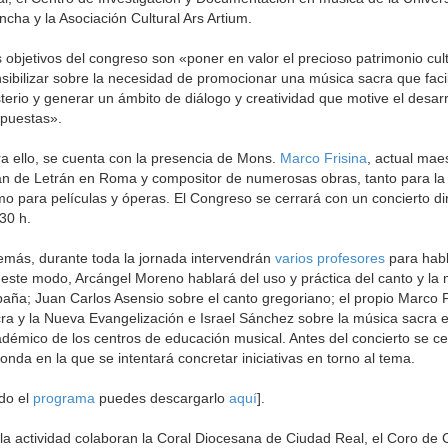
cha y la Asociación Cultural Ars Artium.
 objetivos del congreso son «poner en valor el precioso patrimonio cultu
sibilizar sobre la necesidad de promocionar una música sacra que facil
terio y generar un ámbito de diálogo y creatividad que motive el desar
puestas».
a ello, se cuenta con la presencia de Mons.
Marco Frisina
, actual mae
n de Letrán en Roma y compositor de numerosas obras, tanto para la li
o para películas y óperas. El Congreso se cerrará con un concierto diri
30 h.
más, durante toda la jornada intervendrán
varios profesores
para habl
este modo, Arcángel Moreno hablará del uso y práctica del canto y la m
aña; Juan Carlos Asensio sobre el canto gregoriano; el propio Marco F
ra y la Nueva Evangelización e Israel Sánchez sobre la música sacra e
démico de los centros de educación musical. Antes del concierto se c
onda en la que se intentará concretar iniciativas en torno al tema.
do el
programa
puedes descargarlo
aquí
].
la actividad colaboran la Coral Diocesana de Ciudad Real, el Coro d