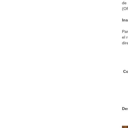
de 
(OF
In
Par
el 
dir
Con
De