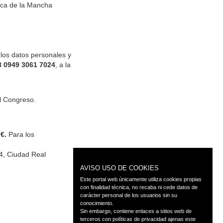
nica de la Mancha
 los datos personales y
8 0949 3061 7024
, a la
l Congreso.
 €.
Para los
24, Ciudad Real
AVISO USO DE COOKIES
Este portal web únicamente utiliza cookies propias
con finalidad técnica, no recaba ni cede datos de
carácter personal de los usuarios sin su
conocimiento.
Sin embargo, contiene enlaces a sitios web de
terceros con políticas de privacidad ajenas este