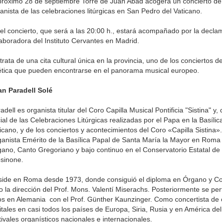
próximo 28 de septiembre Torre de Juan Abad acogerá un concierto de
anista de las celebraciones litúrgicas en San Pedro del Vaticano.
el concierto, que será a las 20:00 h., estará acompañado por la decl
aboradora del Instituto Cervantes en Madrid.
trata de una cita cultural única en la provincia, uno de los conciertos 
tica que pueden encontrarse en el panorama musical europeo.
an Paradell Solé
adell es organista titular del Coro Capilla Musical Pontificia "Sistina" y,
cial de las Celebraciones Litúrgicas realizadas por el Papa en la Basíli
icano, y de los conciertos y acontecimientos del Coro «Capilla Sistina
anista Emérito de la Basílica Papal de Santa María la Mayor en Roma 
ano, Canto Gregoriano y bajo continuo en el Conservatorio Estatal de 
sinone.
ide en Roma desde 1973, donde consiguió el diploma en Órgano y Co
o la dirección del Prof. Mons. Valentí Miserachs. Posteriormente se per
s en Alemania con el Prof. Günther Kaunzinger. Como concertista de
itales en casi todos los países de Europa, Siria, Rusia y en América del
tivales organísticos nacionales e internacionales.