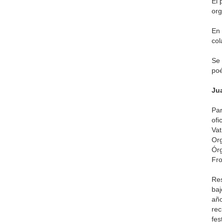
El 
org
En 
col
Se 
poé
Ju
Par
ofi
Vat
Org
Órg
Fro
Res
baj
año
rec
fes