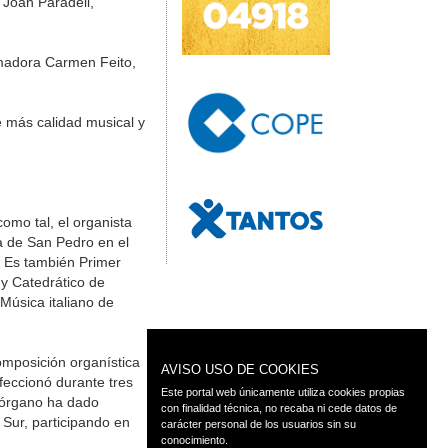
 Joan Paradell,
amadora Carmen Feito,
de más calidad musical y
 como tal, el organista
ca de San Pedro en el
». Es también Primer
y Catedrático de
Música italiano de
mposición organística
AVISO USO DE COOKIES
feccionó durante tres
Este portal web únicamente utiliza cookies propias
 órgano ha dado
con finalidad técnica, no recaba ni cede datos de
 Sur, participando en
carácter personal de los usuarios sin su
conocimiento.