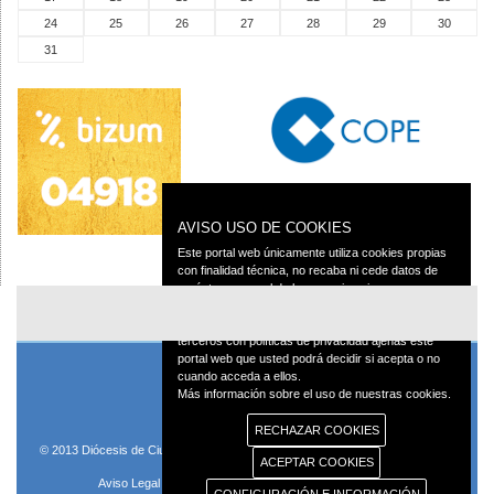
24
25
26
27
28
29
30
31
AVISO USO DE COOKIES
Este portal web únicamente utiliza cookies propias
con finalidad técnica, no recaba ni cede datos de
carácter personal de los usuarios sin su
conocimiento.
Sin embargo, contiene enlaces a sitios web de
terceros con políticas de privacidad ajenas este
portal web que usted podrá decidir si acepta o no
cuando acceda a ellos.
Más información sobre el uso de nuestras cookies.
RECHAZAR COOKIES
© 2013 Diócesis de Ciudad Real C/Caballeros 5, 13001 Ciudad Real - Tlf.:926
ACEPTAR COOKIES
250 25 0 - Fax.: 926 251 258
Aviso Legal
Política de Privacidad
Política de Cookies