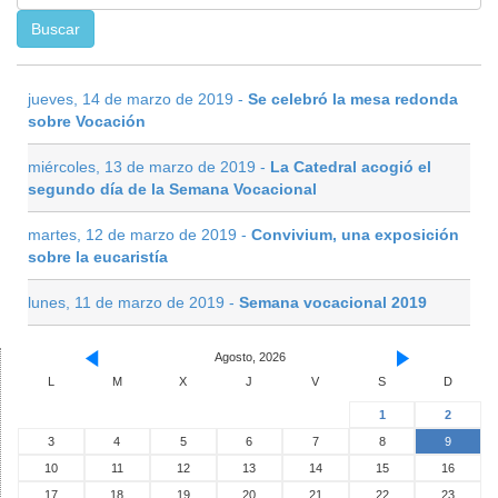
jueves, 14 de marzo de 2019 -
Se celebró la mesa redonda
sobre Vocación
miércoles, 13 de marzo de 2019 -
La Catedral acogió el
segundo día de la Semana Vocacional
martes, 12 de marzo de 2019 -
Convivium, una exposición
sobre la eucaristía
lunes, 11 de marzo de 2019 -
Semana vocacional 2019
Agosto, 2026
L
M
X
J
V
S
D
1
2
3
4
5
6
7
8
9
10
11
12
13
14
15
16
17
18
19
20
21
22
23