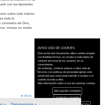
artir con los Apóstoles
ino sobre todo interior,
za toda la
os consuelos de Dios,
mos, incluso en medio
AVISO USO DE COOKIES
Este portal web únicamente utiliza cookies propias
con finalidad técnica, no recaba ni cede datos de
carácter personal de los usuarios sin su
conocimiento.
Sin embargo, contiene enlaces a sitios web de
terceros con políticas de privacidad ajenas este
portal web que usted podrá decidir si acepta o no
cuando acceda a ellos.
Más información sobre el uso de nuestras cookies.
RECHAZAR COOKIES
◄ Atrás
ACEPTAR COOKIES
as
Transparencia
CONFIGURACIÓN E INFORMACIÓN