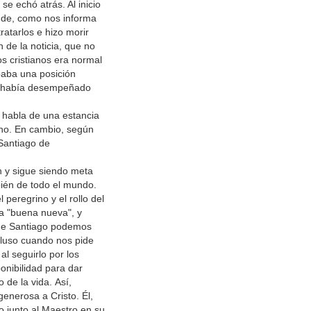
e echó atrás. Al inicio
ande, como nos informa
atarlos e hizo morir
 de la noticia, que no
os cristianos era normal
upaba una posición
ue había desempeñado
, habla de una estancia
ano. En cambio, según
 Santiago de
n y sigue siendo meta
ién de todo el mundo.
 peregrino y el rollo del
la "buena nueva", y
, de Santiago podemos
cluso cuando nos pide
l seguirlo por los
onibilidad para dar
 de la vida. Así,
enerosa a Cristo. Él,
o junto al Maestro en su