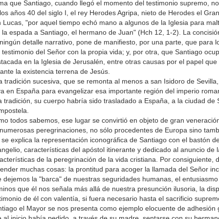
ma que Santiago, cuando llegó el momento del testimonio supremo, no s
los años 40 del siglo I, el rey Herodes Agripa, nieto de Herodes el Gr
 Lucas, "por aquel tiempo echó mano a algunos de la Iglesia para maltr
 la espada a Santiago, el hermano de Juan" (Hch 12, 1-2). La concisión
ningún detalle narrativo, pone de manifiesto, por una parte, que para l
 testimonio del Señor con la propia vida; y, por otra, que Santiago oc
tacada en la Iglesia de Jerusalén, entre otras causas por el papel q
ante la existencia terrena de Jesús.
 tradición sucesiva, que se remonta al menos a san Isidoro de Sevilla
a en España para evangelizar esa importante región del imperio rom
a tradición, su cuerpo habría sido trasladado a España, a la ciudad de
mpostela.
o todos sabemos, ese lugar se convirtió en objeto de gran veneració
numerosas peregrinaciones, no sólo procedentes de Europa sino tamb
 se explica la representación iconográfica de Santiago con el bastón del
ngelio, características del apóstol itinerante y dedicado al anuncio de 
acterísticas de la peregrinación de la vida cristiana. Por consiguiente
ender muchas cosas: la prontitud para acoger la llamada del Señor in
 dejemos la "barca" de nuestras seguridades humanas, el entusiasmo a
inos que él nos señala más allá de nuestra presunción ilusoria, la disp
timonio de él con valentía, si fuera necesario hasta el sacrificio supremo
tiago el Mayor se nos presenta como ejemplo elocuente de adhesión g
 al inicio había pedido, a través de su madre, sentarse con su herman