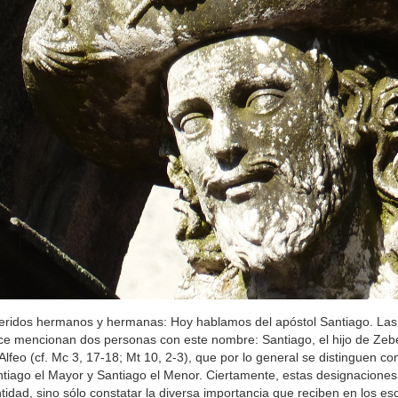
ridos hermanos y hermanas: Hoy hablamos del apóstol Santiago. Las li
e mencionan dos personas con este nombre: Santiago, el hijo de Zebed
Alfeo (cf. Mc 3, 17-18; Mt 10, 2-3), que por lo general se distinguen co
tiago el Mayor y Santiago el Menor. Ciertamente, estas designacione
tidad, sino sólo constatar la diversa importancia que reciben en los es