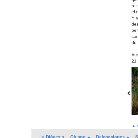
rei
el 
Y a
des
per
com
de 
Aud
21 
▲ A
La Diócesis
Obispo
Delegaciones
S