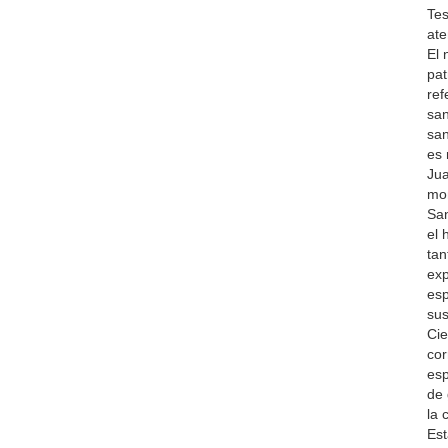
Tes
ate
El 
pat
ref
san
san
es 
Jua
mom
San
el 
tan
exp
esp
sus
Cie
cor
esp
de 
la 
Est