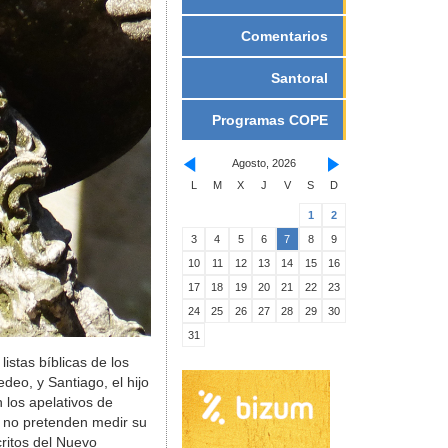
Comentarios
Santoral
Programas COPE
Agosto, 2026
L
M
X
J
V
S
D
1
2
3
4
5
6
7
8
9
10
11
12
13
14
15
16
17
18
19
20
21
22
23
24
25
26
27
28
29
30
31
stas bíblicas de los
eo, y Santiago, el hijo
n los apelativos de
s no pretenden medir su
critos del Nuevo