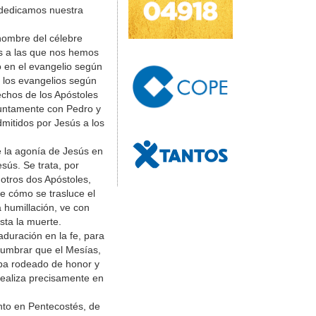
y dedicamos nuestra
 nombre del célebre
as a las que nos hemos
 en el evangelio según
n los evangelios según
echos de los Apóstoles
juntamente con Pedro y
dmitidos por Jesús a los
e la agonía de Jesús en
sús. Se trata, por
 otros dos Apóstoles,
ve cómo se trasluce el
a humillación, ve con
sta la muerte.
duración en la fe, para
islumbrar que el Mesías,
aba rodeado de honor y
 realiza precisamente en
anto en Pentecostés, de