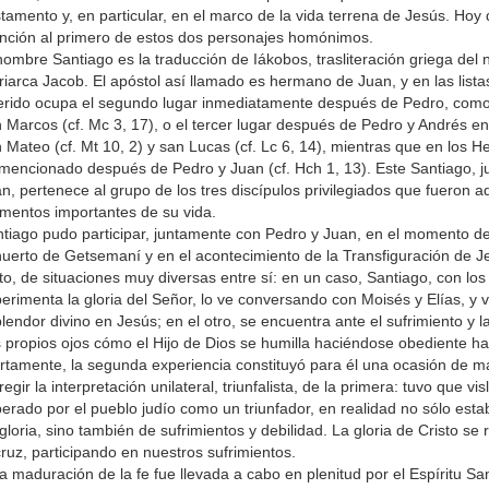
tamento y, en particular, en el marco de la vida terrena de Jesús. Ho
nción al primero de estos dos personajes homónimos.
nombre Santiago es la traducción de Iákobos, trasliteración griega del
riarca Jacob. El apóstol así llamado es hermano de Juan, y en las list
erido ocupa el segundo lugar inmediatamente después de Pedro, como
 Marcos (cf. Mc 3, 17), o el tercer lugar después de Pedro y Andrés e
 Mateo (cf. Mt 10, 2) y san Lucas (cf. Lc 6, 14), mientras que en los H
mencionado después de Pedro y Juan (cf. Hch 1, 13). Este Santiago, 
n, pertenece al grupo de los tres discípulos privilegiados que fueron a
entos importantes de su vida.
tiago pudo participar, juntamente con Pedro y Juan, en el momento d
huerto de Getsemaní y en el acontecimiento de la Transfiguración de Je
to, de situaciones muy diversas entre sí: en un caso, Santiago, con los
erimenta la gloria del Señor, lo ve conversando con Moisés y Elías, y 
lendor divino en Jesús; en el otro, se encuentra ante el sufrimiento y l
 propios ojos cómo el Hijo de Dios se humilla haciéndose obediente ha
rtamente, la segunda experiencia constituyó para él una ocasión de ma
regir la interpretación unilateral, triunfalista, de la primera: tuvo que v
erado por el pueblo judío como un triunfador, en realidad no sólo est
gloria, sino también de sufrimientos y debilidad. La gloria de Cristo se
cruz, participando en nuestros sufrimientos.
a maduración de la fe fue llevada a cabo en plenitud por el Espíritu S