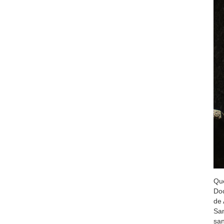
Que
Doc
de 
San
san