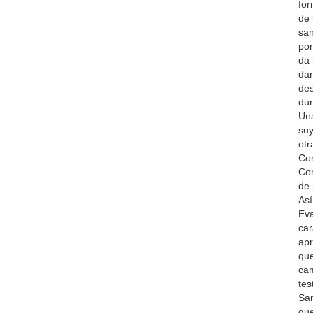
for
de 
san
por
da 
dar
des
dur
Una
suy
otr
Co
Com
de 
Así
Eva
car
apr
que
cam
tes
San
que