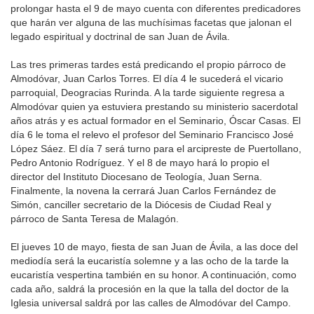
prolongar hasta el 9 de mayo cuenta con diferentes predicadores
que harán ver alguna de las muchísimas facetas que jalonan el
legado espiritual y doctrinal de san Juan de Ávila.
Las tres primeras tardes está predicando el propio párroco de
Almodóvar, Juan Carlos Torres. El día 4 le sucederá el vicario
parroquial, Deogracias Rurinda. A la tarde siguiente regresa a
Almodóvar quien ya estuviera prestando su ministerio sacerdotal
años atrás y es actual formador en el Seminario, Óscar Casas. El
día 6 le toma el relevo el profesor del Seminario Francisco José
López Sáez. El día 7 será turno para el arcipreste de Puertollano,
Pedro Antonio Rodríguez. Y el 8 de mayo hará lo propio el
director del Instituto Diocesano de Teología, Juan Serna.
Finalmente, la novena la cerrará Juan Carlos Fernández de
Simón, canciller secretario de la Diócesis de Ciudad Real y
párroco de Santa Teresa de Malagón.
El jueves 10 de mayo, fiesta de san Juan de Ávila, a las doce del
mediodía será la eucaristía solemne y a las ocho de la tarde la
eucaristía vespertina también en su honor. A continuación, como
cada año, saldrá la procesión en la que la talla del doctor de la
Iglesia universal saldrá por las calles de Almodóvar del Campo.