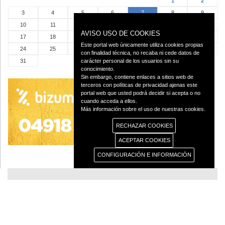
1
2
3
4
5
6
7
8
9
10
11
12
13
14
15
16
AVISO USO DE COOKIES
17
18
19
20
21
22
23
Este portal web únicamente utiliza cookies propias
24
25
26
27
28
29
30
con finalidad técnica, no recaba ni cede datos de
31
carácter personal de los usuarios sin su
conocimiento.
Sin embargo, contiene enlaces a sitios web de
terceros con políticas de privacidad ajenas este
portal web que usted podrá decidir si acepta o no
cuando acceda a ellos.
Más información sobre el uso de nuestras cookies.
RECHAZAR COOKIES
ACEPTAR COOKIES
CONFIGURACIÓN E INFORMACIÓN