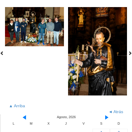
▲ Arriba
◄ Atrás
Agosto, 2026
L
M
X
J
V
S
D