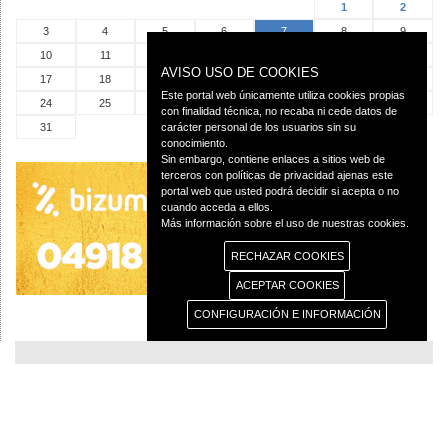
1
2
3
4
5
6
7
8
9
10
11
12
13
14
15
16
AVISO USO DE COOKIES
17
18
19
20
21
22
23
Este portal web únicamente utiliza cookies propias
24
25
26
27
28
29
30
con finalidad técnica, no recaba ni cede datos de
31
carácter personal de los usuarios sin su
conocimiento.
Sin embargo, contiene enlaces a sitios web de
terceros con políticas de privacidad ajenas este
portal web que usted podrá decidir si acepta o no
cuando acceda a ellos.
Más información sobre el uso de nuestras cookies.
RECHAZAR COOKIES
ACEPTAR COOKIES
CONFIGURACIÓN E INFORMACIÓN