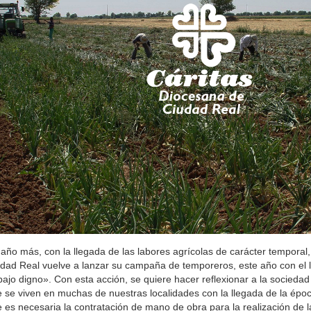
año más, con la llegada de las labores agrícolas de carácter temporal
dad Real vuelve a lanzar su campaña de temporeros, este año con el 
bajo digno». Con esta acción, se quiere hacer reflexionar a la sociedad
 se viven en muchas de nuestras localidades con la llegada de la époc
 es necesaria la contratación de mano de obra para la realización de l