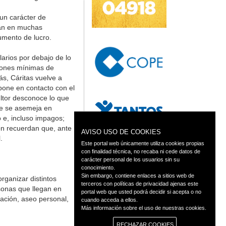
un carácter de
dan en muchas
umento de lucro.
larios por debajo de lo
iones mínimas de
ás, Cáritas vuelve a
pone en contacto con el
ultor desconoce lo que
ue se asemeja en
 e, incluso impagos;
ón recuerdan que, ante
AVISO USO DE COOKIES
.
Este portal web únicamente utiliza cookies propias
con finalidad técnica, no recaba ni cede datos de
carácter personal de los usuarios sin su
conocimiento.
Sin embargo, contiene enlaces a sitios web de
rganizar distintos
terceros con políticas de privacidad ajenas este
sonas que llegan en
portal web que usted podrá decidir si acepta o no
ación, aseo personal,
cuando acceda a ellos.
Más información sobre el uso de nuestras cookies.
RECHAZAR COOKIES