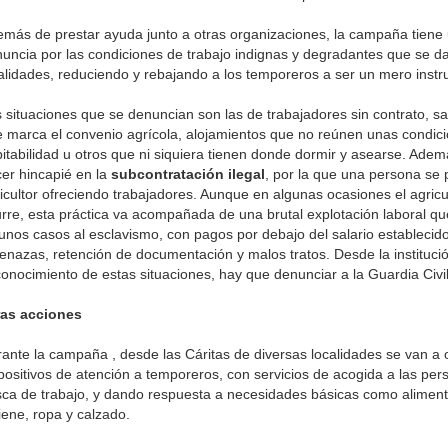
más de prestar ayuda junto a otras organizaciones, la campaña tiene 
uncia por las condiciones de trabajo indignas y degradantes que se 
alidades, reduciendo y rebajando a los temporeros a ser un mero instr
 situaciones que se denuncian son las de trabajadores sin contrato, sa
 marca el convenio agrícola, alojamientos que no reúnen unas condic
itabilidad u otros que ni siquiera tienen donde dormir y asearse. Adem
er hincapié en la
subcontratación ilegal
, por la que una persona se 
icultor ofreciendo trabajadores. Aunque en algunas ocasiones el agric
rre, esta práctica va acompañada de una brutal explotación laboral q
unos casos al esclavismo, con pagos por debajo del salario establecido
nazas, retención de documentación y malos tratos. Desde la instituci
conocimiento de estas situaciones, hay que denunciar a la Guardia Civil
ras acciones
ante la campaña , desde las Cáritas de diversas localidades se van a o
positivos de atención a temporeros, con servicios de acogida a las per
ca de trabajo, y dando respuesta a necesidades básicas como aliment
iene, ropa y calzado.