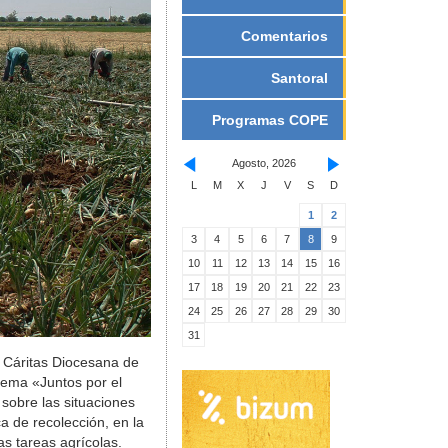
Comentarios
Santoral
Programas COPE
Agosto, 2026
L
M
X
J
V
S
D
1
2
3
4
5
6
7
8
9
10
11
12
13
14
15
16
17
18
19
20
21
22
23
24
25
26
27
28
29
30
31
, Cáritas Diocesana de
lema «Juntos por el
 sobre las situaciones
a de recolección, en la
as tareas agrícolas.