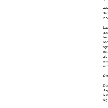
Ade
den
loc
Las
que
hab
hac
agr
ocu
alg
ame
el 
Ot
Dur
dis
bus
hig