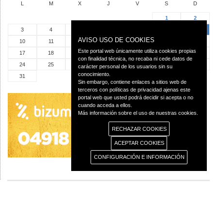
L
M
X
J
V
S
D
1
2
3
4
5
6
7
8
9
AVISO USO DE COOKIES
10
11
12
13
14
15
16
Este portal web únicamente utiliza cookies propias
17
18
19
20
21
22
23
con finalidad técnica, no recaba ni cede datos de
24
25
26
27
28
29
30
carácter personal de los usuarios sin su
conocimiento.
31
Sin embargo, contiene enlaces a sitios web de
terceros con políticas de privacidad ajenas este
portal web que usted podrá decidir si acepta o no
cuando acceda a ellos.
Más información sobre el uso de nuestras cookies.
RECHAZAR COOKIES
ACEPTAR COOKIES
CONFIGURACIÓN E INFORMACIÓN