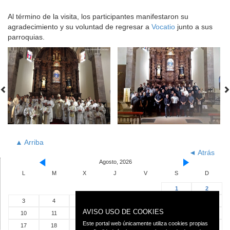
Al término de la visita, los participantes manifestaron su
agradecimiento y su voluntad de regresar a
Vocatio
junto a sus
parroquias.
▲ Arriba
◄ Atrás
Agosto, 2026
L
M
X
J
V
S
D
1
2
3
4
5
6
7
8
9
AVISO USO DE COOKIES
10
11
12
13
14
15
16
Este portal web únicamente utiliza cookies propias
17
18
19
20
21
22
23