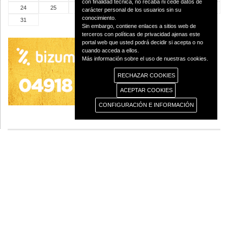
con finalidad técnica, no recaba ni cede datos de
24
25
26
27
28
29
30
carácter personal de los usuarios sin su
conocimiento.
31
Sin embargo, contiene enlaces a sitios web de
terceros con políticas de privacidad ajenas este
portal web que usted podrá decidir si acepta o no
cuando acceda a ellos.
Más información sobre el uso de nuestras cookies.
RECHAZAR COOKIES
ACEPTAR COOKIES
CONFIGURACIÓN E INFORMACIÓN
© 2013 Diócesis de Ciudad Real C/Caballeros 5, 13001 Ciudad Real - Tlf.:926
250 25 0 - Fax.: 926 251 258
Aviso Legal
Política de Privacidad
Política de Cookies