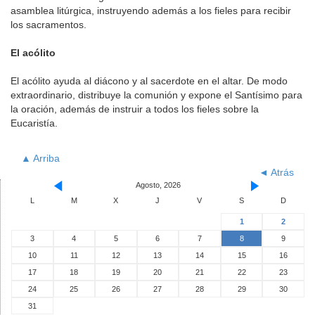
asamblea litúrgica, instruyendo además a los fieles para recibir
los sacramentos.
El acólito
El acólito ayuda al diácono y al sacerdote en el altar. De modo
extraordinario, distribuye la comunión y expone el Santísimo para
la oración, además de instruir a todos los fieles sobre la
Eucaristía.
▲ Arriba
◄ Atrás
Agosto, 2026
L
M
X
J
V
S
D
1
2
3
4
5
6
7
8
9
10
11
12
13
14
15
16
17
18
19
20
21
22
23
24
25
26
27
28
29
30
31