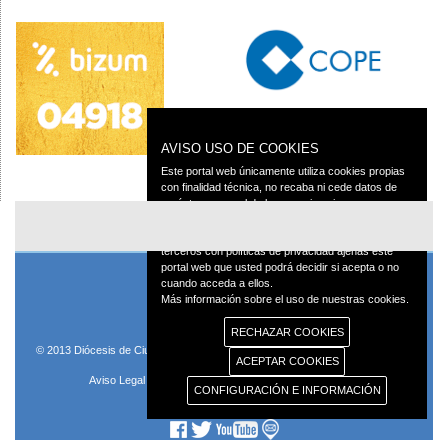
AVISO USO DE COOKIES
Este portal web únicamente utiliza cookies propias
con finalidad técnica, no recaba ni cede datos de
carácter personal de los usuarios sin su
conocimiento.
Sin embargo, contiene enlaces a sitios web de
terceros con políticas de privacidad ajenas este
portal web que usted podrá decidir si acepta o no
cuando acceda a ellos.
Más información sobre el uso de nuestras cookies.
RECHAZAR COOKIES
© 2013 Diócesis de Ciudad Real C/Caballeros 5, 13001 Ciudad Real - Tlf.:926
ACEPTAR COOKIES
250 25 0 - Fax.: 926 251 258
Aviso Legal
Política de Privacidad
Política de Cookies
CONFIGURACIÓN E INFORMACIÓN