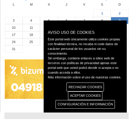
L
M
X
J
V
S
D
1
2
3
4
5
6
7
8
9
10
11
12
13
14
15
16
AVISO USO DE COOKIES
17
18
19
20
21
22
23
Este portal web únicamente utiliza cookies propias
24
25
26
27
28
29
30
con finalidad técnica, no recaba ni cede datos de
carácter personal de los usuarios sin su
31
conocimiento.
Sin embargo, contiene enlaces a sitios web de
terceros con políticas de privacidad ajenas este
portal web que usted podrá decidir si acepta o no
cuando acceda a ellos.
Más información sobre el uso de nuestras cookies.
RECHAZAR COOKIES
ACEPTAR COOKIES
CONFIGURACIÓN E INFORMACIÓN