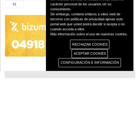
31
carácter personal de los usuarios sin su
conocimiento.
Sin embargo, contiene enlaces a sitios web de
terceros con políticas de privacidad ajenas este
portal web que usted podrá decidir si acepta o no
cuando acceda a ellos.
Más información sobre el uso de nuestras cookies.
RECHAZAR COOKIES
ACEPTAR COOKIES
CONFIGURACIÓN E INFORMACIÓN
© 2013 Diócesis de Ciudad Real C/Caballeros 5, 13001 Ciudad Real - Tlf.:926
250 25 0 - Fax.: 926 251 258
Aviso Legal
Política de Privacidad
Política de Cookies