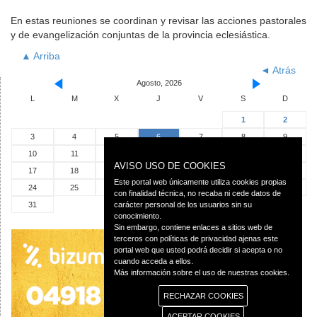
En estas reuniones se coordinan y revisar las acciones pastorales
y de evangelización conjuntas de la provincia eclesiástica.
▲ Arriba
◄ Atrás
Agosto, 2026
L
M
X
J
V
S
D
1
2
3
4
5
6
7
8
9
10
11
12
13
14
15
16
AVISO USO DE COOKIES
17
18
19
20
21
22
23
Este portal web únicamente utiliza cookies propias
24
25
26
27
28
29
30
con finalidad técnica, no recaba ni cede datos de
31
carácter personal de los usuarios sin su
conocimiento.
Sin embargo, contiene enlaces a sitios web de
terceros con políticas de privacidad ajenas este
portal web que usted podrá decidir si acepta o no
cuando acceda a ellos.
Más información sobre el uso de nuestras cookies.
RECHAZAR COOKIES
ACEPTAR COOKIES