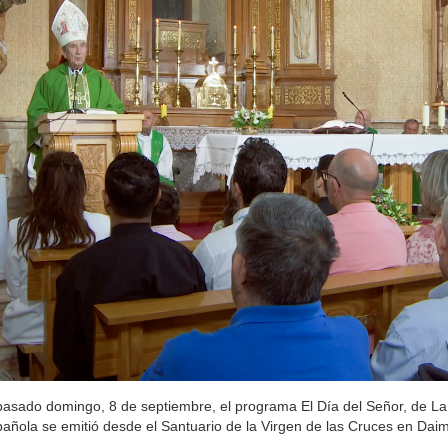
pasado domingo, 8 de septiembre, el programa El Día del Señor, de La
añola se emitió desde el Santuario de la Virgen de las Cruces en Daim