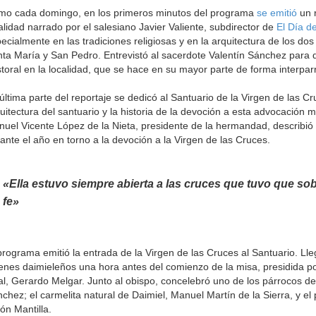
o cada domingo, en los primeros minutos del programa
se emitió
un r
alidad narrado por el salesiano Javier Valiente, subdirector de
El Día d
ecialmente en las tradiciones religiosas y en la arquitectura de los do
ta María y San Pedro. Entrevistó al sacerdote Valentín Sánchez para q
toral en la localidad, que se hace en su mayor parte de forma interparr
última parte del reportaje se dedicó al Santuario de la Virgen de las Cr
uitectura del santuario y la historia de la devoción a esta advocación 
uel Vicente López de la Nieta, presidente de la hermandad, describió
ante el año en torno a la devoción a la Virgen de las Cruces.
«Ella estuvo siempre abierta a las cruces que tuvo que sob
fe»
programa emitió la entrada de la Virgen de las Cruces al Santuario. L
enes daimieleños una hora antes del comienzo de la misa, presidida p
l, Gerardo Melgar. Junto al obispo, concelebró uno de los párrocos de
chez; el carmelita natural de Daimiel, Manuel Martín de la Sierra, y el
ón Mantilla.