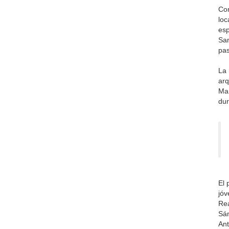
Com
loc
esp
San
pas
La 
arq
Man
dur
El 
jóv
Rea
Sán
Ant