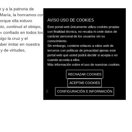
n y a la patrona de
e María, la honramos con
AVISO USO DE COOKIES
orque ella estuvo
to, continuó el obispo,
Este portal web únicamente utiliza cookies propias
con finalidad técnica, no recaba ni cede datos de
» confiado en todos los
carácter personal de los usuarios sin su
igo la cruz y el
conocimiento.
aber imitar en nuestra
Sin embargo, contiene enlaces a sitios web de
y de virtudes,
terceros con políticas de privacidad ajenas este
portal web que usted podrá decidir si acepta o no
cuando acceda a ellos.
Más información sobre el uso de nuestras cookies.
RECHAZAR COOKIES
ACEPTAR COOKIES
CONFIGURACIÓN E INFORMACIÓN
◄ Atrás
as
Transparencia