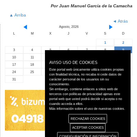
Por Juan Manuel García de la Camacha
▲ Arriba
◄ Atrás
Agosto, 2026
L
M
X
J
V
S
D
1
2
3
4
5
6
7
8
9
10
11
12
13
14
15
16
AVISO USO DE COOKIES
17
18
19
20
21
22
23
Este portal web únicamente utiliza cookies propias
24
25
26
27
28
29
30
con finalidad técnica, no recaba ni cede datos de
31
carácter personal de los usuarios sin su
conocimiento.
Sin embargo, contiene enlaces a sitios web de
terceros con políticas de privacidad ajenas este
portal web que usted podrá decidir si acepta o no
cuando acceda a ellos.
Más información sobre el uso de nuestras cookies.
RECHAZAR COOKIES
ACEPTAR COOKIES
CONFIGURACIÓN E INFORMACIÓN