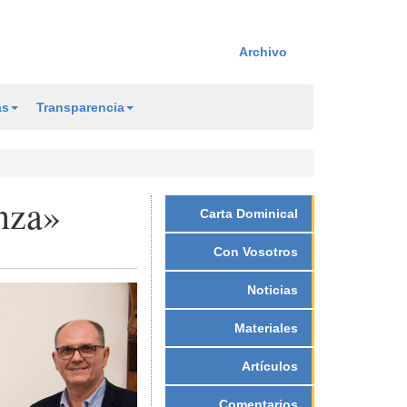
Archivo
as
Transparencia
nza»
Carta Dominical
Con Vosotros
Noticias
Materiales
Artículos
Comentarios