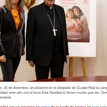
r, 15 de diciembre, se presentó en el obispado de Ciudad Real la cam
idad, este año con el lema
Esta Navidad tú tienes mucho que ver. S
peranza.
uedes ver un resumen en
vídeo
de la rueda de prensa en
este enl