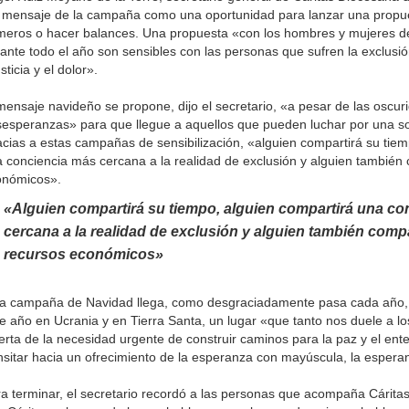
 mensaje de la campaña como una oportunidad para lanzar una propue
eros o hacer balances. Una propuesta «con los hombres y mujeres d
ante todo el año son sensibles con las personas que sufren la exclusión,
usticia y el dolor».
mensaje navideño se propone, dijo el secretario, «a pesar de las oscur
esperanzas» para que llegue a aquellos que pueden luchar por una s
cias a estas campañas de sensibilización, «alguien compartirá su tiem
 conciencia más cercana a la realidad de exclusión y alguien también
onómicos».
«Alguien compartirá su tiempo, alguien compartirá una co
cercana a la realidad de exclusión y alguien también comp
recursos económicos»
a campaña de Navidad llega, como desgraciadamente pasa cada año, 
e año en Ucrania y en Tierra Santa, un lugar «que tanto nos duele a lo
erta de la necesidad urgente de construir caminos para la paz y el ent
nsitar hacia un ofrecimiento de la esperanza con mayúscula, la espera
a terminar, el secretario recordó a las personas que acompaña Cáritas