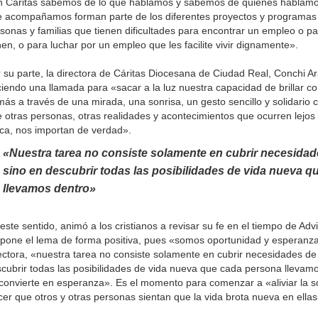
 Cáritas sabemos de lo que hablamos y sabemos de quienes hablamos
 acompañamos forman parte de los diferentes proyectos y programas 
sonas y familias que tienen dificultades para encontrar un empleo o p
nen, o para luchar por un empleo que les facilite vivir dignamente».
 su parte, la directora de Cáritas Diocesana de Ciudad Real, Conchi Ar
iendo una llamada para «sacar a la luz nuestra capacidad de brillar c
ás a través de una mirada, una sonrisa, un gesto sencillo y solidario
 otras personas, otras realidades y acontecimientos que ocurren lejos 
ca, nos importan de verdad».
«Nuestra tarea no consiste solamente en cubrir necesidade
sino en descubrir todas las posibilidades de vida nueva 
llevamos dentro»
este sentido, animó a los cristianos a revisar su fe en el tiempo de Ad
pone el lema de forma positiva, pues «somos oportunidad y esperanza»
ectora, «nuestra tarea no consiste solamente en cubrir necesidades de 
cubrir todas las posibilidades de vida nueva que cada persona llevam
convierte en esperanza». Es el momento para comenzar a «aliviar la s
er que otros y otras personas sientan que la vida brota nueva en ellas