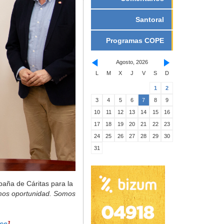
Santoral
Programas COPE
Agosto, 2026
L
M
X
J
V
S
D
1
2
3
4
5
6
7
8
9
10
11
12
13
14
15
16
17
18
19
20
21
22
23
24
25
26
27
28
29
30
31
paña de Cáritas para la
omos oportunidad. Somos
ace
]