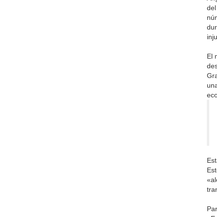
del
núm
dur
inj
El 
des
Gra
una
ec
Est
Est
«al
tra
Par