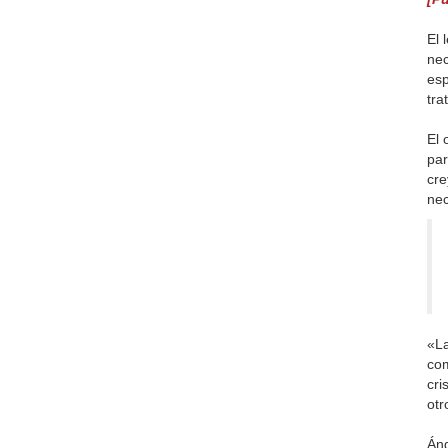
El 
nec
esp
tra
El 
par
cre
nec
«La
com
cri
otr
Áng