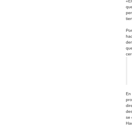
«En
que
per
tie
Por
hac
dem
que
cer
En 
pro
dir
des
se 
Hac