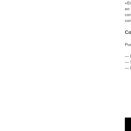
«En
en 
con
con
Co
Pue
— H
— S
— 