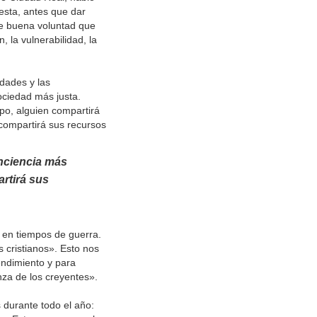
sta, antes que dar
e buena voluntad que
 la vulnerabilidad, la
idades y las
ociedad más justa.
po, alguien compartirá
 compartirá sus recursos
nciencia más
artirá sus
en tiempos de guerra.
s cristianos». Esto nos
endimiento y para
nza de los creyentes».
 durante todo el año: