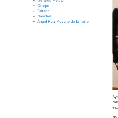
Gerardo Melgar
Obispo
Cáritas
Navidad
Ángel Ruiz Moyano de la Torre
Aye
Nav
es
[P