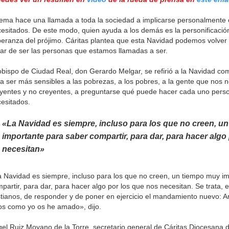
lema hace una llamada a toda la sociedad a implicarse personalmente 
esitados. De este modo, quien ayuda a los demás es la personificación
eranza del prójimo. Cáritas plantea que esta Navidad podemos volver
tar de ser las personas que estamos llamadas a ser.
obispo de Ciudad Real, don Gerardo Melgar, se refirió a la Navidad co
a ser más sensibles a las pobrezas, a los pobres, a la gente que nos ne
yentes y no creyentes, a preguntarse qué puede hacer cada uno pers
esitados.
«La Navidad es siempre, incluso para los que no creen, u
importante para saber compartir, para dar, para hacer algo
necesitan»
 Navidad es siempre, incluso para los que no creen, un tiempo muy i
partir, para dar, para hacer algo por los que nos necesitan. Se trata, en
stianos, de responder y de poner en ejercicio el mandamiento nuevo: A
os como yo os he amado», dijo.
el Ruiz Moyano de la Torre, secretario general de Cáritas Diocesana 