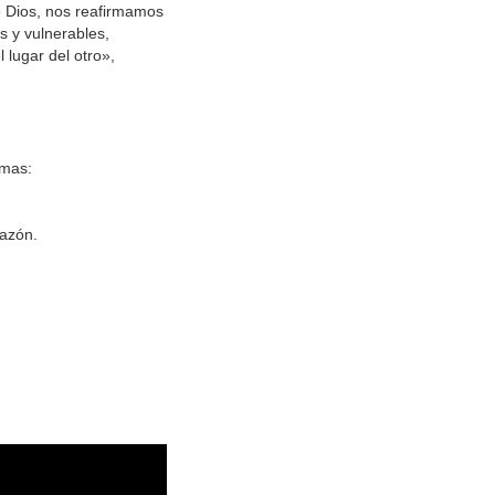
e Dios, nos reafirmamos
s y vulnerables,
lugar del otro»,
rmas:
azón.