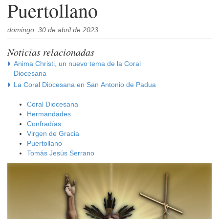
Puertollano
domingo, 30 de abril de 2023
Noticias relacionadas
Anima Christi, un nuevo tema de la Coral
Diocesana
La Coral Diocesana en San Antonio de Padua
Coral Diocesana
Hermandades
Confradías
Virgen de Gracia
Puertollano
Tomás Jesús Serrano