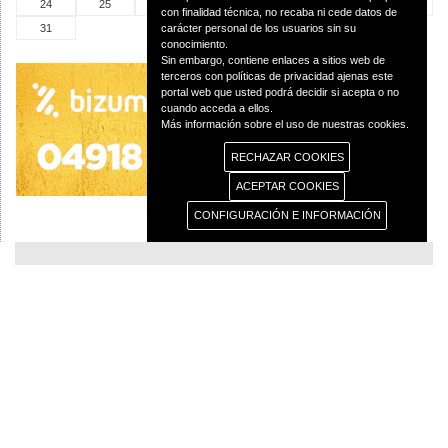
24
25
26
27
28
29
30
con finalidad técnica, no recaba ni cede datos de
31
carácter personal de los usuarios sin su
conocimiento.
Sin embargo, contiene enlaces a sitios web de
terceros con políticas de privacidad ajenas este
portal web que usted podrá decidir si acepta o no
cuando acceda a ellos.
Más información sobre el uso de nuestras cookies.
RECHAZAR COOKIES
ACEPTAR COOKIES
CONFIGURACIÓN E INFORMACIÓN
© 2013 Diócesis de Ciudad Real C/Caballeros 5, 13001 Ciudad Real - Tlf.:926
250 25 0 - Fax.: 926 251 258
Aviso Legal
Política de Privacidad
Política de Cookies