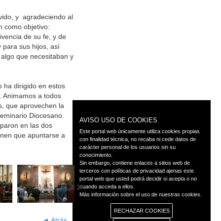
vido, y agradeciendo al
n como objetivo:
ivencia de su fe, y de
y para sus hijos, así
o algo que necesitaban y
 ha dirigido en estos
. Animamos a todos
s, que aprovechen la
Seminario Diocesano.
AVISO USO DE COOKIES
iparon en las dos
Este portal web únicamente utiliza cookies propias
ienen que apuntarse a
con finalidad técnica, no recaba ni cede datos de
carácter personal de los usuarios sin su
conocimiento.
Sin embargo, contiene enlaces a sitios web de
terceros con políticas de privacidad ajenas este
portal web que usted podrá decidir si acepta o no
cuando acceda a ellos.
Más información sobre el uso de nuestras cookies.
RECHAZAR COOKIES
◄ Atrás