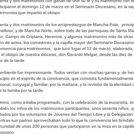
enta y dos matrimonios con ganas de vivir su fe y su matrimonio con id
ticiparon el domingo 12 de marzo en el Seminario Diocesano, en la s
rimonios que impartió el obispo.
enta y dos matrimonios de los arciprestazgos de Mancha-Este, princi
elloso; y de Mancha-Norte, sobre todo de las parroquias de Santa Ma
n, Campo de Criptana, Herencia, y algunos matrimonios más de otras 
ón de actos, los comedores y la capilla mayor del Seminario Diocesano,
vivencia para matrimonios, que tuvo lugar el 12 de marzo, elaborada,
 el obispo de nuestra diócesis, don Gerardo Melgar, desde las diez de
te de la tarde.
ambiente fue impresionante. Todos venían con muchas ganas y, de hec
ncipio en el espíritu de la convivencia, que consistía fundamentalmente 
sonal, conyugal y familiar, por la mañana; y la revisión de la identidad 
e la familia por la tarde.
minó, como estaba programado, con la celebración de la eucaristía, en
bién los niños de los matrimonios participantes, unos sesenta niños, 
dados por los voluntarios de Jóvenes del Tiempo Libre y la Delegación 
ntras sus padres aprovechaban todo lo que la convivencia les brindab
unidad de unas 200 personas que participaron en la misa en la capill
ocesano