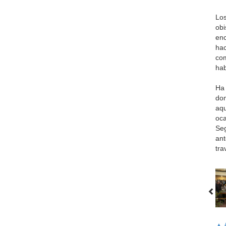
Los
obi
enc
hac
com
hab
Ha 
dom
aqu
oca
Seg
ant
tra
▲ A