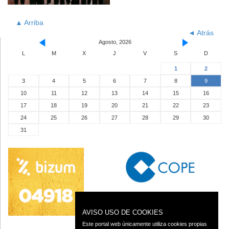
▲ Arriba
◄ Atrás
Agosto, 2026
L
M
X
J
V
S
D
1
2
3
4
5
6
7
8
9
10
11
12
13
14
15
16
17
18
19
20
21
22
23
24
25
26
27
28
29
30
31
AVISO USO DE COOKIES
Este portal web únicamente utiliza cookies propias