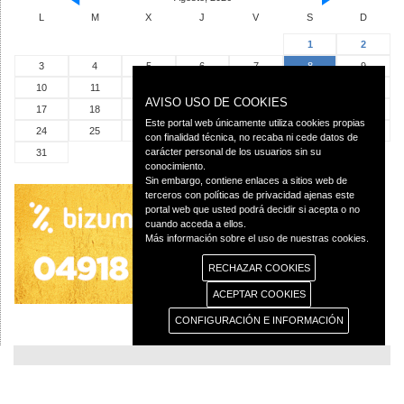
L
M
X
J
V
S
D
1
2
3
4
5
6
7
8
9
10
11
12
13
14
15
16
AVISO USO DE COOKIES
17
18
19
20
21
22
23
Este portal web únicamente utiliza cookies propias
24
25
26
27
28
29
30
con finalidad técnica, no recaba ni cede datos de
carácter personal de los usuarios sin su
31
conocimiento.
Sin embargo, contiene enlaces a sitios web de
terceros con políticas de privacidad ajenas este
portal web que usted podrá decidir si acepta o no
cuando acceda a ellos.
Más información sobre el uso de nuestras cookies.
RECHAZAR COOKIES
ACEPTAR COOKIES
CONFIGURACIÓN E INFORMACIÓN