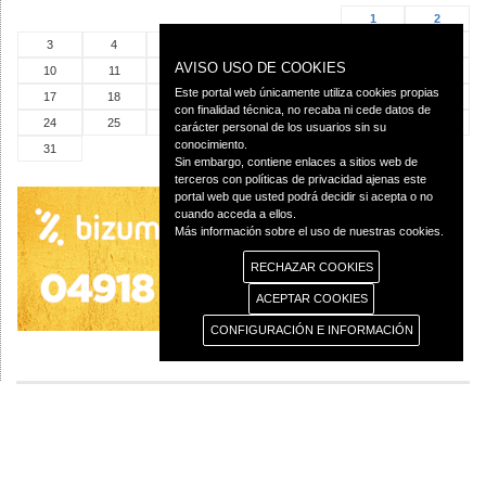
1
2
3
4
5
6
7
8
9
AVISO USO DE COOKIES
10
11
12
13
14
15
16
Este portal web únicamente utiliza cookies propias
17
18
19
20
21
22
23
con finalidad técnica, no recaba ni cede datos de
24
25
26
27
28
29
30
carácter personal de los usuarios sin su
conocimiento.
31
Sin embargo, contiene enlaces a sitios web de
terceros con políticas de privacidad ajenas este
portal web que usted podrá decidir si acepta o no
cuando acceda a ellos.
Más información sobre el uso de nuestras cookies.
RECHAZAR COOKIES
ACEPTAR COOKIES
CONFIGURACIÓN E INFORMACIÓN