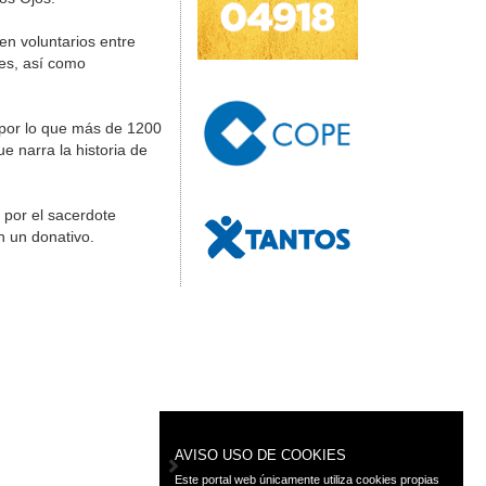
en voluntarios entre
les, así como
 por lo que más de 1200
e narra la historia de
a
por el sacerdote
 un donativo.
AVISO USO DE COOKIES
Este portal web únicamente utiliza cookies propias