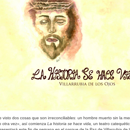
 visto dos cosas que son irreconciliables: un hombre muerto sin la 
o otra vez», así comienza
La historia se hace vida,
un teatro catequético
resentará este fin de semana en el parque de la Paz de Villarrubia de 