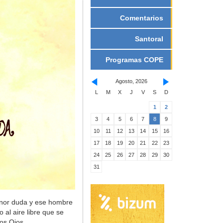
Comentarios
Santoral
Programas COPE
Agosto, 2026
L
M
X
J
V
S
D
1
2
3
4
5
6
7
8
9
10
11
12
13
14
15
16
17
18
19
20
21
22
23
24
25
26
27
28
29
30
31
menor duda y ese hombre
 al aire libre que se
los Ojos.