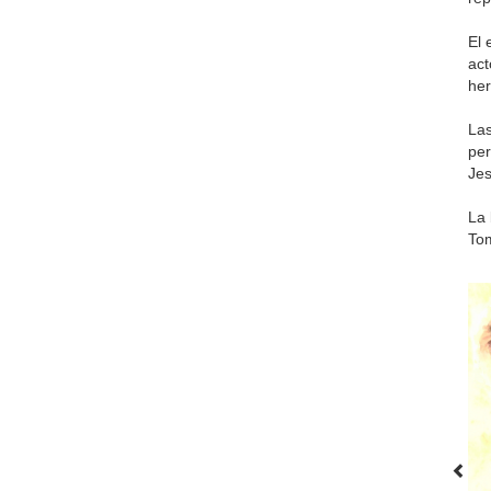
El 
act
her
Las
per
Jes
La
Tom