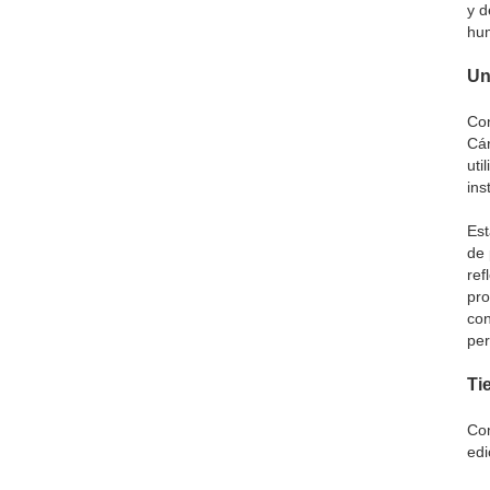
y d
hu
Un
Con
Cár
uti
ins
Est
de 
ref
pro
con
per
Ti
Com
edi