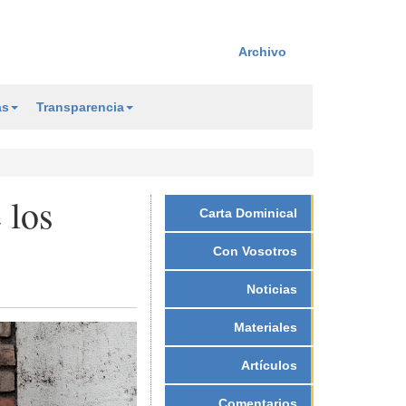
Archivo
as
Transparencia
 los
Carta Dominical
Con Vosotros
Noticias
Materiales
Artículos
Comentarios