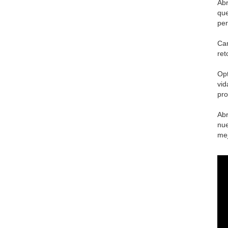
Abr
que
per
Cam
ret
Opt
vid
pro
Abr
nue
mej