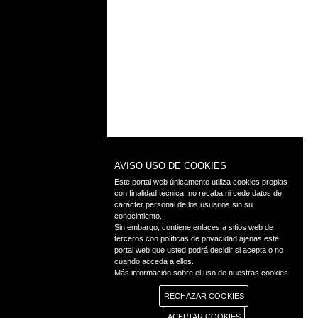
AVISO USO DE COOKIES
Este portal web únicamente utiliza cookies propias
con finalidad técnica, no recaba ni cede datos de
carácter personal de los usuarios sin su
conocimiento.
Sin embargo, contiene enlaces a sitios web de
terceros con políticas de privacidad ajenas este
portal web que usted podrá decidir si acepta o no
cuando acceda a ellos.
Más información sobre el uso de nuestras cookies.
RECHAZAR COOKIES
ACEPTAR COOKIES