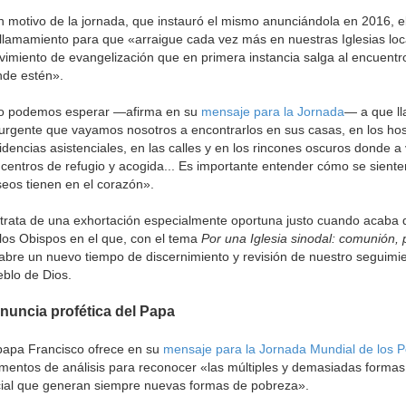
 motivo de la jornada, que instauró el mismo anunciándola en 2016, e
llamamiento para que «arraigue cada vez más en nuestras Iglesias loc
imiento de evangelización que en primera instancia salga al encuentro 
de estén».
o podemos esperar —afirma en su
mensaje para la Jornada
— a que ll
urgente que vayamos nosotros a encontrarlos en sus casas, en los hosp
idencias asistenciales, en las calles y en los rincones oscuros donde 
 centros de refugio y acogida... Es importante entender cómo se sient
eos tienen en el corazón».
trata de una exhortación especialmente oportuna justo cuando acaba
los Obispos en el que, con el tema
Por una Iglesia sinodal: comunión, p
abre un nuevo tiempo de discernimiento y revisión de nuestro seguim
blo de Dios.
nuncia profética del Papa
papa Francisco ofrece en su
mensaje para la Jornada Mundial de los 
mentos de análisis para reconocer «las múltiples y demasiadas forma
ial que generan siempre nuevas formas de pobreza».