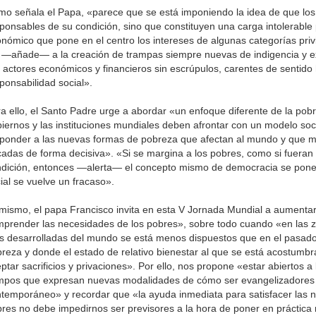
o señala el Papa, «parece que se está imponiendo la idea de que los
ponsables de su condición, sino que constituyen una carga intolerable
nómico que pone en el centro los intereses de algunas categorías priv
 —añade— a la creación de trampas siempre nuevas de indigencia y e
 actores económicos y financieros sin escrúpulos, carentes de sentido
ponsabilidad social».
a ello, el Santo Padre urge a abordar «un enfoque diferente de la pobr
iernos y las instituciones mundiales deben afrontar con un modelo soci
ponder a las nuevas formas de pobreza que afectan al mundo y que m
adas de forma decisiva». «Si se margina a los pobres, como si fueran 
dición, entonces —alerta— el concepto mismo de democracia se pone en
ial se vuelve un fracaso».
mismo, el papa Francisco invita en esta V Jornada Mundial a aumentar 
prender las necesidades de los pobres», sobre todo cuando «en las
 desarrolladas del mundo se está menos dispuestos que en el pasado 
reza y donde el estado de relativo bienestar al que se está acostumbr
ptar sacrificios y privaciones». Por ello, nos propone «estar abiertos a 
mpos que expresan nuevas modalidades de cómo ser evangelizadores
temporáneo» y recordar que «la ayuda inmediata para satisfacer las 
res no debe impedirnos ser previsores a la hora de poner en práctica