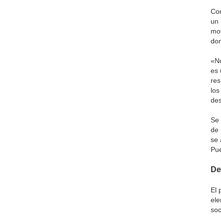
Con
un 
mov
don
«N
es 
res
los
des
Se 
de 
se 
Pue
De
El 
ele
soc