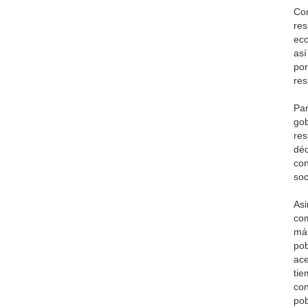
Com
res
eco
así
por
res
Par
gob
res
déc
con
soc
Asi
com
más
pob
ace
tie
con
pob