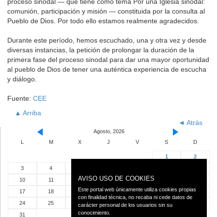
proceso sinodal — que tiene como tema Por una Iglesia sinodal:
comunión, participación y misión — constituida por la consulta al
Pueblo de Dios. Por todo ello estamos realmente agradecidos.
Durante este período, hemos escuchado, una y otra vez y desde
diversas instancias, la petición de prolongar la duración de la
primera fase del proceso sinodal para dar una mayor oportunidad
al pueblo de Dios de tener una auténtica experiencia de escucha
y diálogo.
Fuente:
CEE
▲ Arriba
◄ Atrás
Agosto, 2026
L
M
X
J
V
S
D
1
2
3
4
5
6
7
8
9
AVISO USO DE COOKIES
10
11
12
13
14
15
16
Este portal web únicamente utiliza cookies propias
17
18
19
20
21
22
23
con finalidad técnica, no recaba ni cede datos de
24
25
26
27
28
29
30
carácter personal de los usuarios sin su
conocimiento.
31