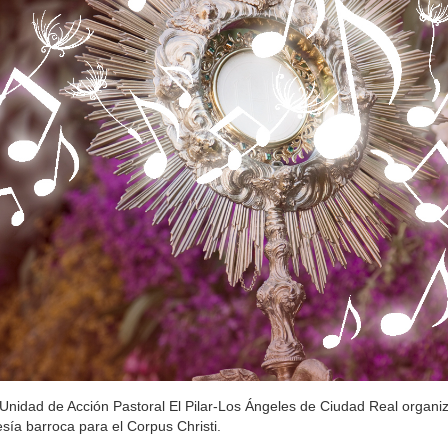
Unidad de Acción Pastoral El Pilar-Los Ángeles de Ciudad Real organiz
sía barroca para el Corpus Christi.