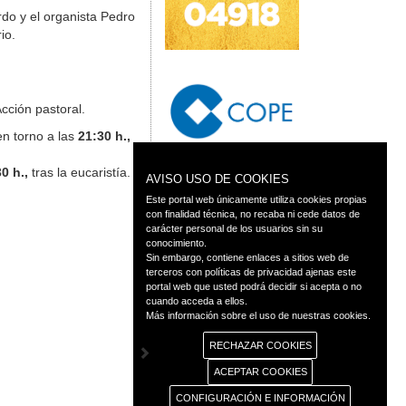
do y el organista Pedro
io.
cción pastoral.
en torno a las
21:30 h.,
0 h.,
tras la eucaristía.
AVISO USO DE COOKIES
Este portal web únicamente utiliza cookies propias
con finalidad técnica, no recaba ni cede datos de
carácter personal de los usuarios sin su
conocimiento.
Sin embargo, contiene enlaces a sitios web de
terceros con políticas de privacidad ajenas este
portal web que usted podrá decidir si acepta o no
cuando acceda a ellos.
Más información sobre el uso de nuestras cookies.
RECHAZAR COOKIES
ACEPTAR COOKIES
CONFIGURACIÓN E INFORMACIÓN