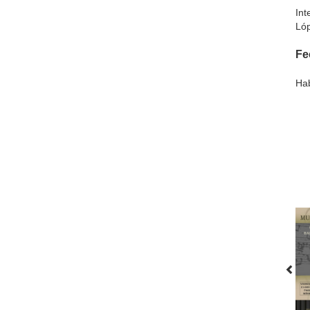
Int
Lóp
Fe
Hab